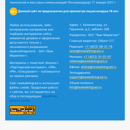
технологий и массовых коммуникаций (Роскомнадзор) 17 января 2011 г.
Данный сайт не предназначен для просмотра лицам младше 18 лет.
18+
Адрес: г. Калининград, ул.
Любое использование, либо
Гаражная, д.2, кабинет 308
копирование материалов или
подборки материалов сайта,
Учредитель: ЗАО "Твик Маркетинг"
элементов дизайна и оформления
Главный редактор: Обрехт О.Г.
допускается только с
Редакция:
+7 (4012) 99-21-76
письменного разрешения
news@newkaliningrad.ru
правообладателя - ЗАО «Твик
Маркетинг».
Реклама:
+7 (4012) 31-07-07
reklama@newkaliningrad.ru
Материалы с пометкой «Бизнес»,
Афиша:
afisha@newkaliningrad.ru
«Партнерский материал», «ПМ»,
«PR», «Спецпроект» - публикуются
Техподдержка:
на правах рекламы.
support@newkaliningrad.ru
Общие вопросы:
Сайт newkaliningrad.ru использует
info@newkaliningrad.ru
файлы cookie. Продолжая работу
с сайтом, вы соглашаетесь на
сбор и последующую
обработку
файлов cookie.