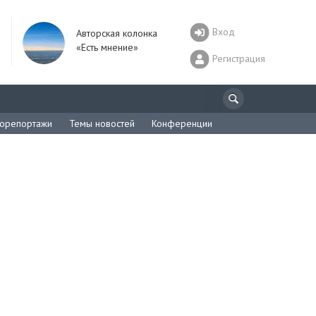
Вход
Авторская колонка
«Есть мнение»
Регистрация
орепортажи
Темы новостей
Конференции