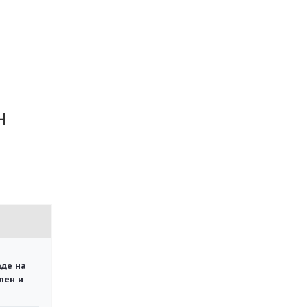
н
аде на
лен и