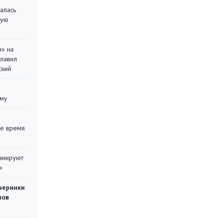
алась
кую
в» на
главил
ский
уму
ее время
ланируют
»
черинки
мов