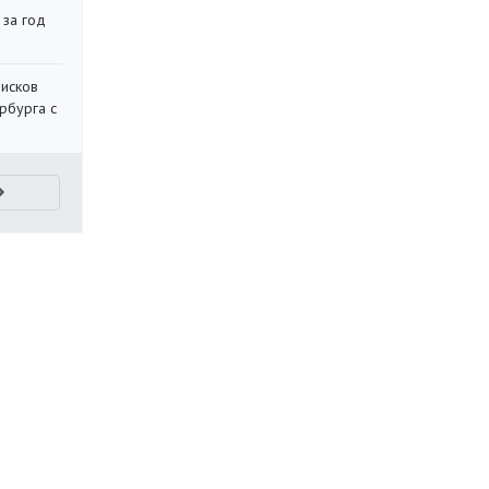
 за год
писков
рбурга с