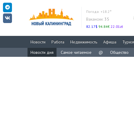
Погода:
+18.2°
Вакансии:
35
82.17$
94.84€
22.01zł
Новости
Работа
Недвижимость
Афиша
Туриз
Новости дня
Самое читаемое
@
Общество