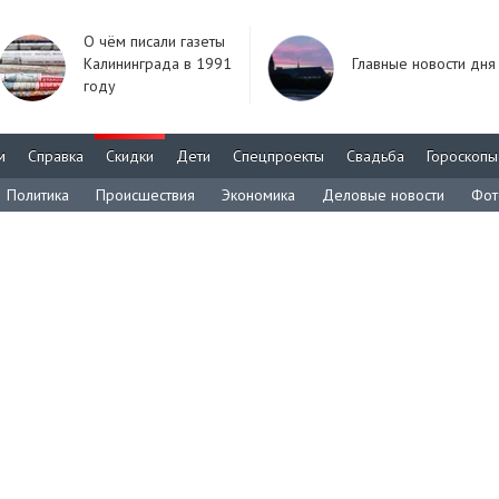
О чём писали газеты
Калининграда в 1991
Главные новости дня
году
м
Справка
Скидки
Дети
Спецпроекты
Свадьба
Гороскопы
Политика
Происшествия
Экономика
Деловые новости
Фот