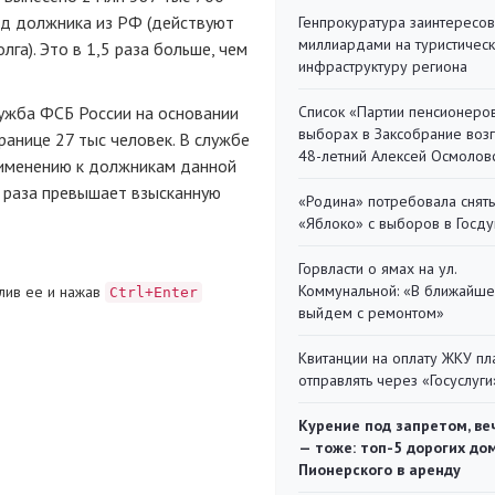
зд должника из РФ (действуют
Генпрокуратура заинтересов
миллиардами на туристичес
га). Это в 1,5 раза больше, чем
инфраструктуру региона
лужба ФСБ России на основании
Список «Партии пенсионеро
выборах в Заксобрание воз
ранице 27 тыс человек. В службе
48-летний Алексей Осмолов
рименению к должникам данной
а раза превышает взысканную
«Родина» потребовала снять
«Яблоко» с выборов в Госд
Горвласти о ямах на ул.
Коммунальной: «В ближайш
лив ее и нажав
Ctrl+Enter
выйдем с ремонтом»
Квитанции на оплату ЖКУ п
отправлять через «Госуслуги
Курение под запретом, ве
— тоже: топ-5 дорогих до
Пионерского в аренду