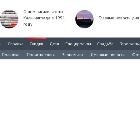
О чём писали газеты
Калининграда в 1991
Главные новости дня
году
м
Справка
Скидки
Дети
Спецпроекты
Свадьба
Гороскопы
Политика
Происшествия
Экономика
Деловые новости
Фот