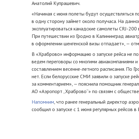
Анатолий Купрашевич.
«Начиная с июня полеты будут осуществляться по
в одну сторону займет около получаса. На данн
эксплуатироваться канадские самолеты
CRJ-200
При путешествии из Гродно в Калининград авиа
в оформлении шенгенской визы отпадает», — от
В «Храброво» информацию о запуске рейса не п
ведем переговоры со многими авиакомпаниями и
составлением
весенне-летного
расписания. По Г
нет. Если белорусские СМИ заявили о запуске рей
за комментарием», — пояснила помощник генера
АО «Аэропорт „Храброво“»
по связям с обществе
Напомним
, что ранее генеральный директор аэ
сообщил о запуске с 1 июня регулярных рейсов в