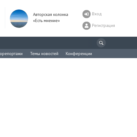
Вход
Авторская колонка
«Есть мнение»
Регистрация
орепортажи
Темы новостей
Конференции