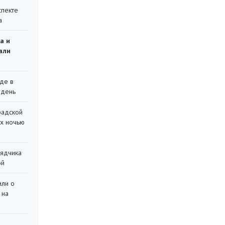
спекте
а
а и
али
де в
 день
радской
их ночью
рядчика
ой
или о
 на