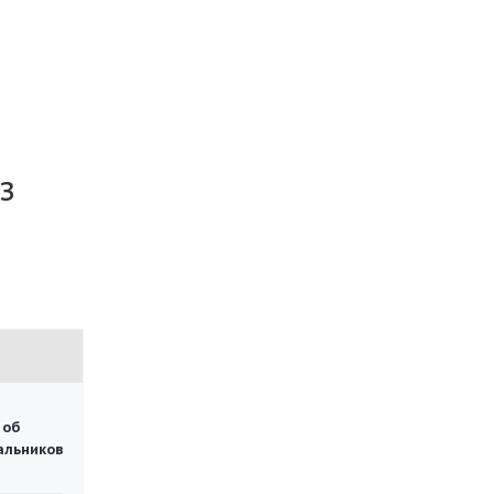
з
 об
чальников