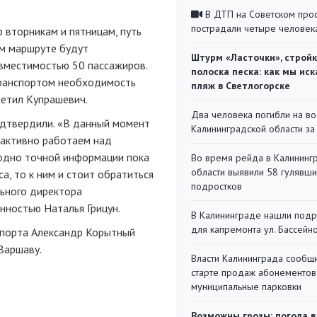
В ДТП на Советском про
пострадали четыре человек
 вторникам и пятницам, путь
ом маршруте будут
Штурм «Ласточки», стройк
вместимостью 50 пассажиров.
полоска песка: как мы иск
транспортом необходимость
пляж в Светлогорске
метил Купрашевич.
Два человека погибли на во
одтвердили. «В данный момент
Калининградской области за
 активно работаем над
родно точной информации пока
Во время рейда в Калининг
области выявили 58 гулявш
са, то к ним и стоит обратиться
подростков
льного директора
нностью Наталья Грицун.
В Калининграде нашли под
для капремонта ул. Бассейн
ропорта Александр Корытный
 Варшаву.
Власти Калининграда сообщ
старте продаж абонементов
муниципальные парковки
Возможны грозы: погода в