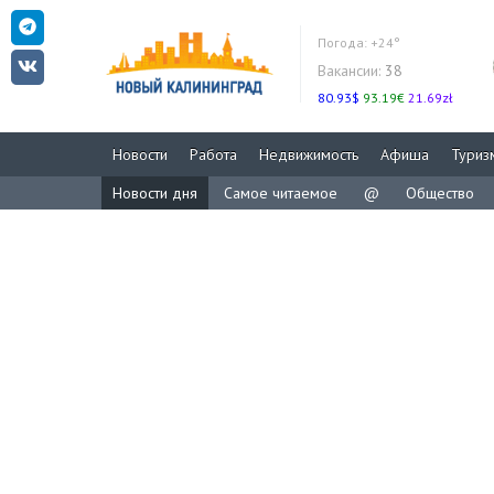
Погода:
+24°
Вакансии:
38
80.93$
93.19€
21.69zł
Новости
Работа
Недвижимость
Афиша
Туриз
Новости дня
Самое читаемое
@
Общество