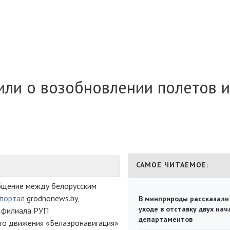
ли о возобновлении полетов и
САМОЕ ЧИТАЕМОЕ:
бщение между белорусским
портал
grodnonews.by,
В минприроды рассказали
уходе в отставку двух на
о филиала РУП
департаментов
го движения «Белаэронавигация»