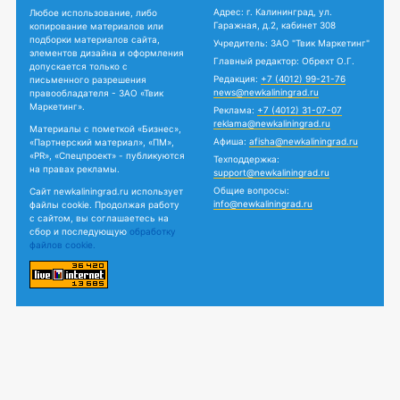
Адрес: г. Калининград, ул.
Любое использование, либо
Гаражная, д.2, кабинет 308
копирование материалов или
подборки материалов сайта,
Учредитель: ЗАО "Твик Маркетинг"
элементов дизайна и оформления
Главный редактор: Обрехт О.Г.
допускается только с
Редакция:
+7 (4012) 99-21-76
письменного разрешения
news@newkaliningrad.ru
правообладателя - ЗАО «Твик
Маркетинг».
Реклама:
+7 (4012) 31-07-07
reklama@newkaliningrad.ru
Материалы с пометкой «Бизнес»,
Афиша:
afisha@newkaliningrad.ru
«Партнерский материал», «ПМ»,
«PR», «Спецпроект» - публикуются
Техподдержка:
на правах рекламы.
support@newkaliningrad.ru
Общие вопросы:
Сайт newkaliningrad.ru использует
info@newkaliningrad.ru
файлы cookie. Продолжая работу
с сайтом, вы соглашаетесь на
сбор и последующую
обработку
файлов cookie.