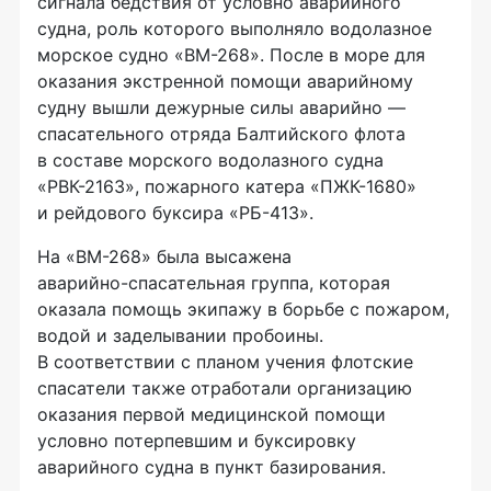
сигнала бедствия от условно аварийного
судна, роль которого выполняло водолазное
морское судно
«ВМ-268»
. После в море для
оказания экстренной помощи аварийному
судну вышли дежурные силы аварийно —
спасательного отряда Балтийского флота
в составе морского водолазного судна
«РВК-2163»
, пожарного катера
«ПЖК-1680»
и рейдового буксира
«РБ-413»
.
На
«ВМ-268»
была высажена
аварийно-спасательная
группа, которая
оказала помощь экипажу в борьбе с пожаром,
водой и заделывании пробоины.
В соответствии с планом учения флотские
спасатели также отработали организацию
оказания первой медицинской помощи
условно потерпевшим и буксировку
аварийного судна в пункт базирования.