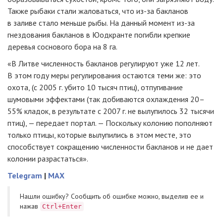
Также рыбаки стали жаловаться, что
из-за
бакланов
в заливе стало меньше рыбы. На данный момент
из-за
гнездования бакланов в Юодкранте погибли крепкие
деревья соснового бора на 8 га.
«В Литве численность бакланов регулируют уже 12 лет.
В этом году меры регулирования остаются теми же: это
охота, (с 2005 г. убито 10 тысяч птиц), отпугивание
шумовыми эффектами (так добиваются охлаждения 20–
55% кладок, в результате с 2007 г. не вылупилось 32 тысячи
птиц), — передает портал. — Поскольку колонию пополняют
только птицы, которые вылупились в этом месте, это
способствует сокращению численности бакланов и не дает
колонии разрастаться».
Telegram
|
MAX
Нашли ошибку? Cообщить об ошибке можно, выделив ее и
нажав
Ctrl+Enter