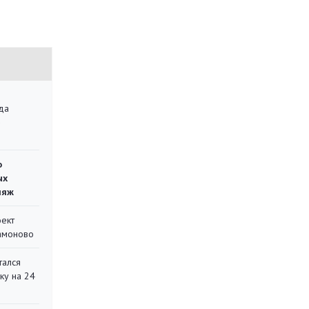
да
»
о
ых
ляж
оект
Мамоново
тался
ку на 24