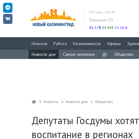
Погода:
+18.8°
Вакансии:
21
82.17$
94.84€
22.01zł
Новости
Работа
Недвижимость
Афиша
Туриз
Новости дня
Самое читаемое
@
Общество
Новости
Новости дня
Общество
Депутаты Госдумы хотя
воспитание в регионах