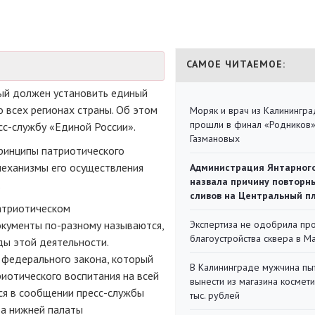
САМОЕ ЧИТАЕМОЕ:
рый должен установить единый
 всех регионах страны. Об этом
Моряк и врач из Калинингра
прошли в финал «Родников
сс-службу
«Единой России».
Газмановых
принципы патриотического
механизмы его осуществления
Администрация Янтарног
назвала причину повторн
.
сливов на Центральный п
атриотическом
документы
по-разному
называются,
Экспертиза не одобрила пр
благоустройства сквера в 
ды этой деятельности.
федерального закона, который
В Калининграде мужчина пы
иотического воспитания на всей
вынести из магазина космети
ся в сообщении
пресс-службы
тыс. рублей
та нижней палаты