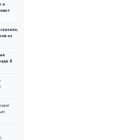
ж и
живет
сказали,
ров из
ые
раде 8
ь
е
охват
ным
,