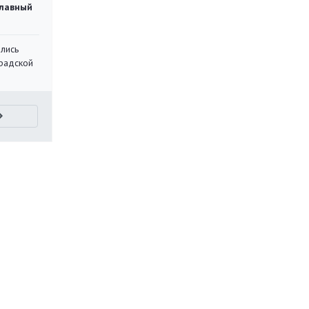
главный
лись
градской