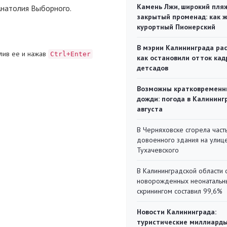
Камень Лжи, широкий пля
Анатолия Выборного.
закрытый променад: как 
курортный Пионерский
В мэрии Калининграда рас
лив ее и нажав
Ctrl+Enter
как остановили отток кад
детсадов
Возможны кратковременн
дожди: погода в Калининг
августа
В Черняховске сгорела част
довоенного здания на улиц
Тухачевского
В Калининградской области 
новорожденных неонаталь
скринингом составил 99,6%
Новости Калининграда:
туристические миллиарды