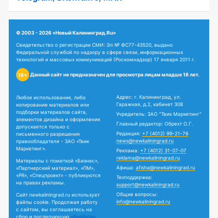
© 2003 - 2026 «Новый Калининград.Ru»
Свидетельство о регистрации СМИ: Эл № ФС77-43520, выдано
Федеральной службой по надзору в сфере связи, информационных
технологий и массовых коммуникаций (Роскомнадзор) 17 января 2011 г.
Данный сайт не предназначен для просмотра лицам младше 18 лет.
18+
Адрес: г. Калининград, ул.
Любое использование, либо
Гаражная, д.2, кабинет 308
копирование материалов или
подборки материалов сайта,
Учредитель: ЗАО "Твик Маркетинг"
элементов дизайна и оформления
Главный редактор: Обрехт О.Г.
допускается только с
Редакция:
+7 (4012) 99-21-76
письменного разрешения
news@newkaliningrad.ru
правообладателя - ЗАО «Твик
Маркетинг».
Реклама:
+7 (4012) 31-07-07
reklama@newkaliningrad.ru
Материалы с пометкой «Бизнес»,
Афиша:
afisha@newkaliningrad.ru
«Партнерский материал», «ПМ»,
«PR», «Спецпроект» - публикуются
Техподдержка:
на правах рекламы.
support@newkaliningrad.ru
Общие вопросы:
Сайт newkaliningrad.ru использует
info@newkaliningrad.ru
файлы cookie. Продолжая работу
с сайтом, вы соглашаетесь на
сбор и последующую
обработку