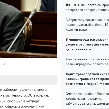
В ДТП на Советском про
пострадали четыре человек
Губернатору пожаловались 
индивидуальный отбор в 10 
Калининграде
В минприроды рассказали
уходе в отставку двух на
департаментов
Два человека погибли на во
.Ru».
Калининградской области за
Аудит транспортной сист
Калининграда хотят пров
совместно с мэрией Моск
и забирает у регионального
Очевидец: в районе Виштын
 ул. Невского. Об этом, как
десять машин оказались
u», сообщил в четверг
заблокированы упавшими д
ике облдумы депутат Олег