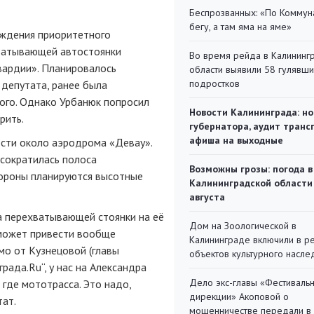
Беспрозванных: «По Коммун
бегу, а там яма на яме»
ождения приоритетного
ватывающей автостоянки
Во время рейда в Калининг
Гвардии». Планировалось
области выявили 58 гулявш
подростков
 депутата, ранее была
ого. Однако Урбанюк попросил
Новости Калининграда: но
рить.
губернатора, аудит транс
афиша на выходные
ести около аэродрома «Девау».
 сократилась полоса
Возможны грозы: погода в
стороны планируются высотные
Калининградской области
августа
а перехватывающей стоянки на её
Дом на Зоологической в
 может привести вообще
Калининграде включили в р
мо от Кузнецовой (главы
объектов культурного насле
рада.Ru“, у нас на Александра
Дело экс-главы «Фестиваль
где мототрасса. Это надо,
дирекции» Акоповой о
тат.
мошенничестве передали в