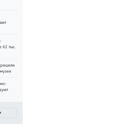
вают
в
 62 тыс.
 решили
 музея
экс-
дуют