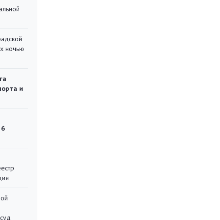
альной
радской
их ночью
га
порта и
 6
еестр
дия
ной
 суд