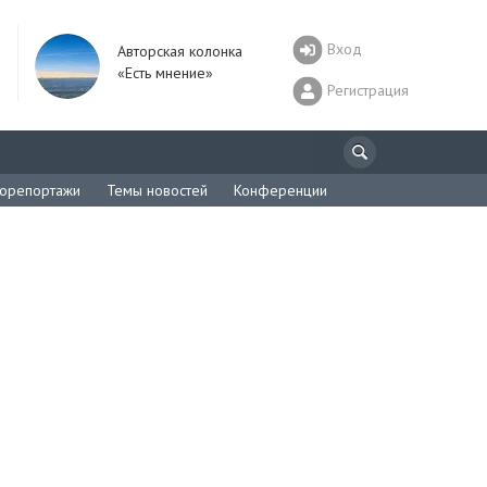
Вход
Авторская колонка
«Есть мнение»
Регистрация
орепортажи
Темы новостей
Конференции