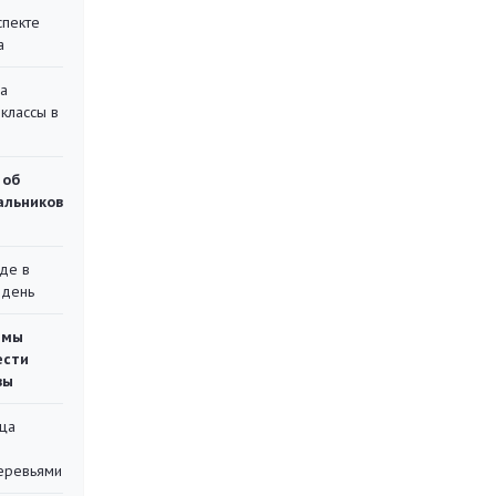
спекте
а
на
классы в
 об
чальников
де в
 день
емы
ести
вы
ца
еревьями