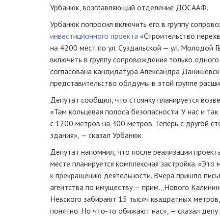
Урбанюк, возглавляющий отделение ДОСААФ.
Урбанюк попросил включить его в группу сопров
инвестиционного проекта
«Строительство перех
на 4200 мест по ул. Суздальской — ул. Молодой 
включить в группу сопровождения только одного
согласована кандидатура Александра Данишевск
представительство облдумы в этой группе расши
Депутат сообщил, что стоянку планируется возв
«Там кольцевая полоса безопасности. У нас и так
с 1200 метров на 400 метров. Теперь с другой 
здания», — сказал Урбанюк.
Депутат напомнил, что после реализации проект
месте планируется комплексная застройка. «Это
к прекращению деятельности. Вчера пришло пись
агентства по имуществу — прим. „Нового Калининг
Невского забирают 15 тысяч квадратных метров, 
понятно. Но
что-то
обижают нас», — сказал депу