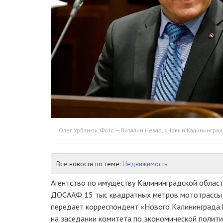
Олег Урбанюк. Фото — Виталий Невар, «Новый Калининград
Все новости по теме:
Недвижимость
Агентство по имуществу Калининградской област
ДОСААФ 15 тыс квадратных метров мототрассы на
передает корреспондент «Нового Калининграда.R
на заседании комитета по экономической полит