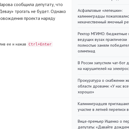
Шарова сообщила депутату, что
Асфальтовые «лепешки»:
Девау» трогать не будет. Однако
калининградцы пожаловалис
провождения проекта наряду
некачественный ямочный ре
Ректор МГИМО: бюджетные 
ведущих вузах практически
лив ее и нажав
Ctrl+Enter
полностью заняли победите
олимпиад
В России запустили чат-бот 
на нарушителей на электро
Прокуратура о снабжении ж
области дровами: «У нас все
хорошо»
Калининградцев приглашают
участие в летней переписи 
Вице-премьер Ищенко о пе
депутаты: «Давайте дождем