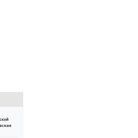
ской
асная