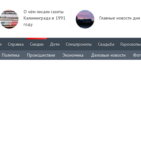
О чём писали газеты
Калининграда в 1991
Главные новости дня
году
м
Справка
Скидки
Дети
Спецпроекты
Свадьба
Гороскопы
Политика
Происшествия
Экономика
Деловые новости
Фот