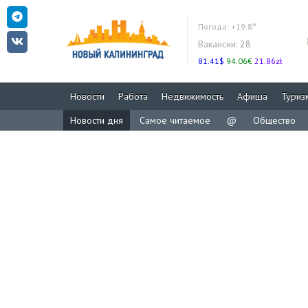
Погода:
+19.8°
Вакансии:
28
81.41$
94.06€
21.86zł
Новости
Работа
Недвижимость
Афиша
Туриз
Новости дня
Самое читаемое
@
Общество