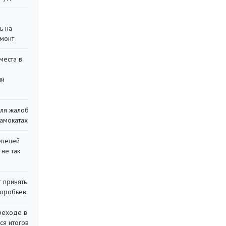
ь на
монт
места в
ли
для жалоб
самокатах
ителей
 не так
 принять
воробьев
реходе в
ся итогов