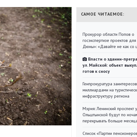
САМОЕ ЧИТАЕМОЕ:
Прокурор области Попов о
госэкспертизе проектов для
Дюны»: «Давайте не как со
Власти о здании-прегр
ул. Майской: объект выкуп
готов к сносу
Генпрокуратура заинтересов
миллиардами на туристичес
инфраструктуру региона
Мэрия: Ленинский проспект 
Ольштынской будут по ноча
перекрывать больше месяц
Список «Партии пенсионеро