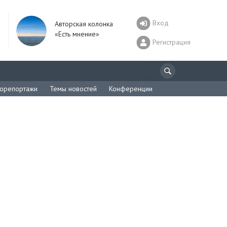
Вход
Авторская колонка
«Есть мнение»
Регистрация
орепортажи
Темы новостей
Конференции