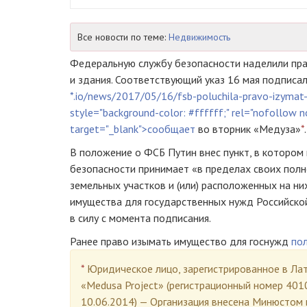
Все новости по теме:
Недвижимость
Федеральную службу безопасности наделили пра
и здания. Соответствующий указ 16 мая подписа
*.io/news/2017/05/16/fsb-poluchila-pravo-izymat
style="background-color: #ffffff;" rel="nofollow 
target="_blank">сообщает
во вторник «Медуза»
*
.
В положение о ФСБ Путин внес пункт, в котором 
безопасности принимает «в пределах своих пол
земельных участков и (или) расположенных на н
имущества для государственных нужд Российской
в силу с момента подписания.
Ранее право изымать имущество для госнужд
по
*
Юридическое лицо, зарегистрированное в Лат
«Medusa Project» (регистрационный номер 401
10.06.2014) — Организация внесена Минюстом 