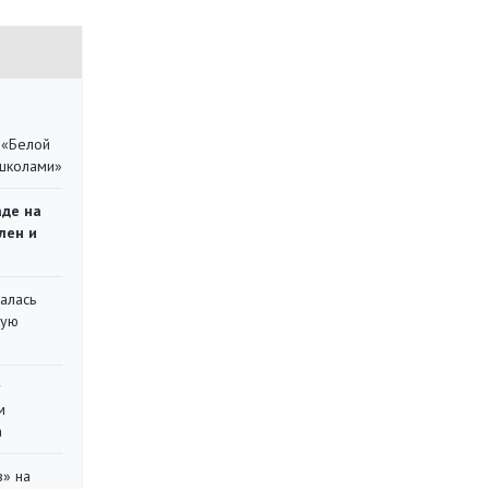
 «Белой
 школами»
аде на
лен и
алась
кую
у
м
а
в» на