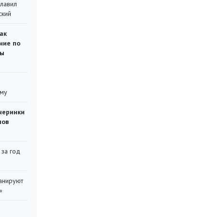
главил
ский
ак
ние по
ты
уму
черинки
мов
 за год
ланируют
»