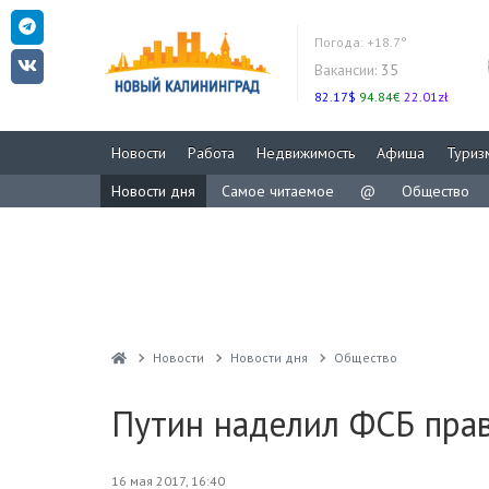
Погода:
+18.7°
Вакансии:
35
82.17$
94.84€
22.01zł
Новости
Работа
Недвижимость
Афиша
Туриз
Новости дня
Самое читаемое
@
Общество
Новости
Новости дня
Общество
Путин наделил ФСБ пра
16 мая 2017, 16:40