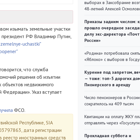
выборах в Заксобрание воз
48-летний Алексей Осмолов
Приказы задним числом: к
прошло очередное заседа
вом изымать земельные участки
делу экс-директора «Поч
л президент РФ Владимир Путин,
России»
-zemelnye-uchastki"
noopener"
«Родина» потребовала снять
«Яблоко» с выборов в Госд
говорится, что служба
Курение под запретом, ве
номочий решения об изъятии
— тоже: топ-5 дорогих до
их объектов недвижимого
Пионерского в аренду
 Федерации». Указ вступает
Число пенсионеров в России
сократилось на 409 тысяч
лучила
ФСО.
Квитанции на оплату ЖКУ п
вийской Республике, SIA
отправлять через «Госуслуги
03797863, дата регистрации
Прохладная суббота и
в реестр иностранных средств