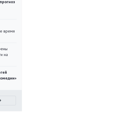
 прогноз
ее время
рены
ти на
ргей
комедии»