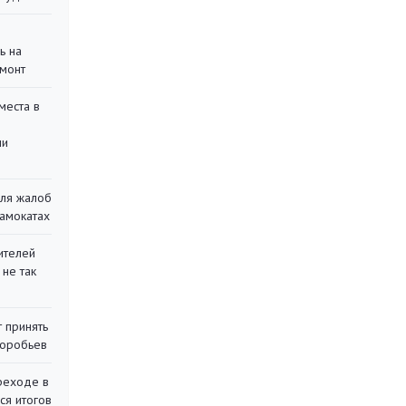
ь на
монт
места в
ли
для жалоб
самокатах
ителей
 не так
 принять
воробьев
реходе в
ся итогов