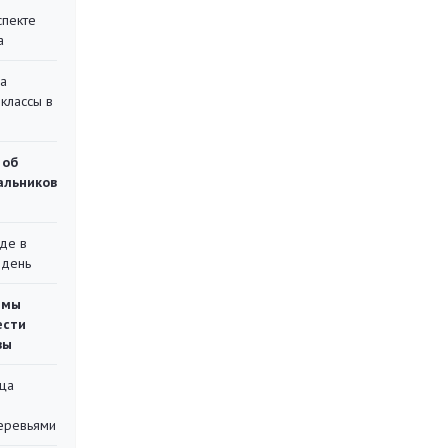
спекте
а
на
классы в
 об
чальников
де в
 день
емы
ести
вы
ца
еревьями