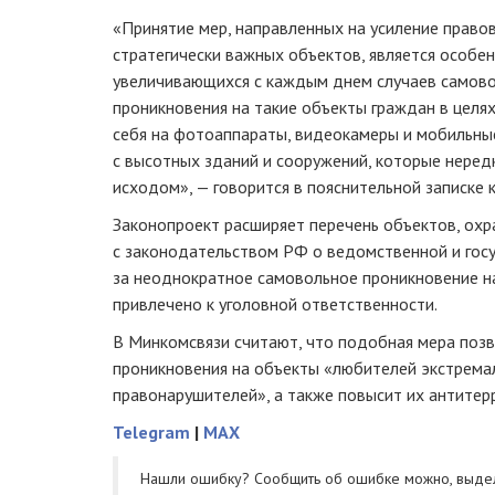
«Принятие мер, направленных на усиление прав
стратегически важных объектов, является особе
увеличивающихся с каждым днем случаев самово
проникновения на такие объекты граждан в целя
себя на фотоаппараты, видеокамеры и мобильны
с высотных зданий и сооружений, которые неред
исходом», — говорится в пояснительной записке 
Законопроект расширяет перечень объектов, охр
с законодательством РФ о ведомственной и гос
за неоднократное самовольное проникновение н
привлечено к уголовной ответственности.
В Минкомсвязи считают, что подобная мера позв
проникновения на объекты «любителей экстремал
правонарушителей», а также повысит их антите
Telegram
|
MAX
Нашли ошибку? Cообщить об ошибке можно, выде