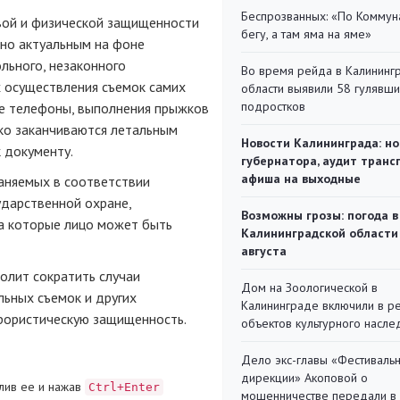
Беспрозванных: «По Коммун
овой и физической защищенности
бегу, а там яма на яме»
нно актуальным на фоне
льного, незаконного
Во время рейда в Калининг
х осуществления съемок самих
области выявили 58 гулявш
подростков
е телефоны, выполнения прыжков
ко заканчиваются летальным
Новости Калининграда: но
к документу.
губернатора, аудит транс
афиша на выходные
аняемых в соответствии
ударственной охране,
Возможны грозы: погода в
а которые лицо может быть
Калининградской области
августа
олит сократить случаи
Дом на Зоологической в
ьных съемок и других
Калининграде включили в р
ррористическую защищенность.
объектов культурного насле
Дело экс-главы «Фестиваль
дирекции» Акоповой о
лив ее и нажав
Ctrl+Enter
мошенничестве передали в