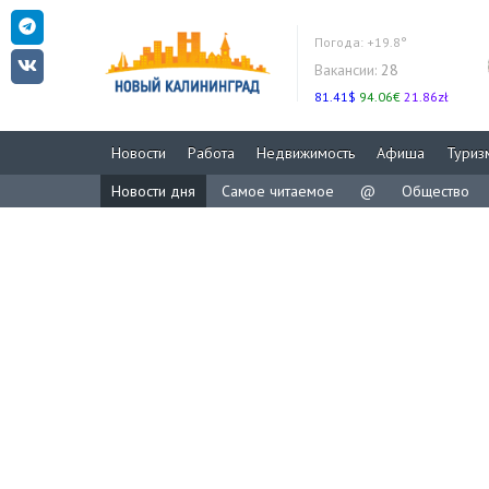
Погода:
+19.8°
Вакансии:
28
81.41$
94.06€
21.86zł
Новости
Работа
Недвижимость
Афиша
Туриз
Новости дня
Самое читаемое
@
Общество