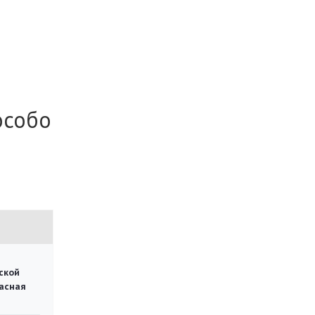
особо
ской
асная