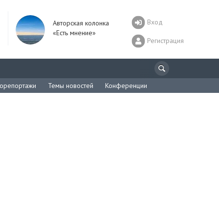
Вход
Авторская колонка
«Есть мнение»
Регистрация
орепортажи
Темы новостей
Конференции