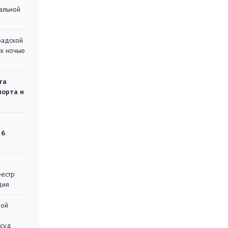
альной
радской
их ночью
га
порта и
 6
еестр
дия
ной
 суд