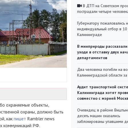
В ДТП на Советском про
пострадали четыре человек
Губернатору пожаловались 
индивидуальный отбор в 10 
Калининграде
В минприроды рассказали
уходе в отставку двух на
департаментов
Два человека погибли на во
Калининградской области за
Аудит транспортной сист
Калининграда хотят пров
совместно с мэрией Моск
обо охраняемые объекты,
Очевидец: в районе Виштын
рственной охраны, должно быть
десять машин оказались
ой, как
пишет
Rambler news
заблокированы упавшими д
ых коммуникаций РФ.