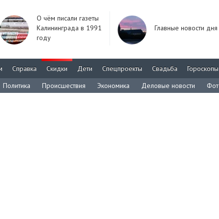
О чём писали газеты
Калининграда в 1991
Главные новости дня
году
м
Справка
Скидки
Дети
Спецпроекты
Свадьба
Гороскопы
Политика
Происшествия
Экономика
Деловые новости
Фот