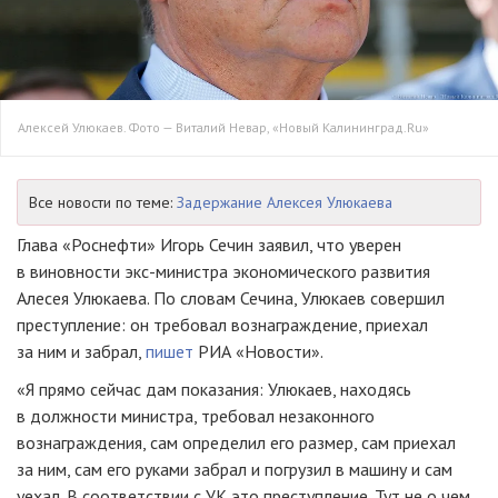
Алексей Улюкаев. Фото — Виталий Невар, «Новый Калининград.Ru»
Все новости по теме:
Задержание Алексея Улюкаева
Глава «Роснефти» Игорь Сечин заявил, что уверен
в виновности
экс-министра
экономического развития
Алесея Улюкаева. По словам Сечина, Улюкаев совершил
преступление: он требовал вознаграждение, приехал
за ним и забрал,
пишет
РИА «Новости».
«Я прямо сейчас дам показания: Улюкаев, находясь
в должности министра, требовал незаконного
вознаграждения, сам определил его размер, сам приехал
за ним, сам его руками забрал и погрузил в машину и сам
уехал. В соответствии с УК это преступление. Тут не о чем