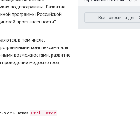
мках подпрограммы „Развитие
енной программы Российской
Все новости за день
цинской промышленности“
ляются, в том числе,
программными комплексами для
нными возможностями, развитие
ая проведение медосмотров,
лив ее и нажав
Ctrl+Enter