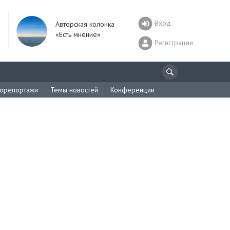
Вход
Авторская колонка
«Есть мнение»
Регистрация
орепортажи
Темы новостей
Конференции