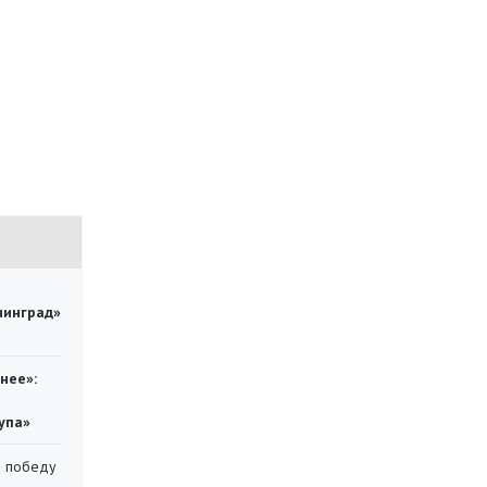
нинград»
нее»:
упа»
ю победу