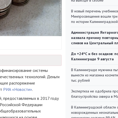
на выезде в сезоне
В новый перечень учебнико
Минпросвещения вошли три
по истории Калининградской
Администрация Янтарног
назвала причину повторн
сливов на Центральный п
До +24°С и без осадков: п
Калининграде 9 августа
В Калининграде мужчина пы
софинансирование системы
вынести из магазина космети
ечественных технологий. Деньги
тыс. рублей
ющее распоряжение
ет
РИА «Новости»
.
Экспертиза не одобрила пр
благоустройства сквера в 
й, предоставляемых в 2017 году
 Российской Федерации
В Калининградской области 
 общеобразовательных
новорожденных неонаталь
учающихся на основе
скринингом составил 99,6%