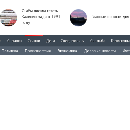
О чём писали газеты
Калининграда в 1991
Главные новости дня
году
м
Справка
Скидки
Дети
Спецпроекты
Свадьба
Гороскопы
Политика
Происшествия
Экономика
Деловые новости
Фот