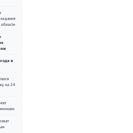
в
 издания
 области
о
ых
ляж
огода в
тался
ку на 24
оект
Мамоново
охват
ным