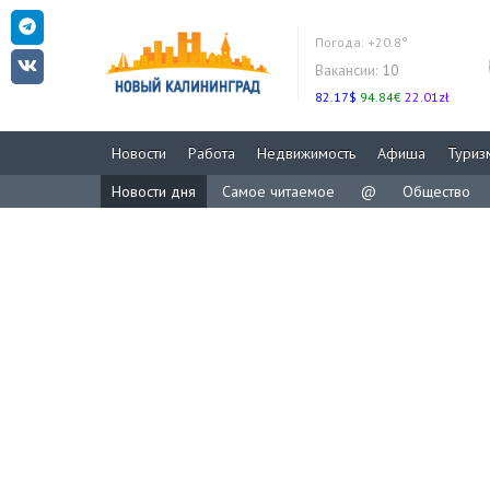
Погода:
+20.8°
Вакансии:
10
82.17$
94.84€
22.01zł
Новости
Работа
Недвижимость
Афиша
Туриз
Новости дня
Самое читаемое
@
Общество