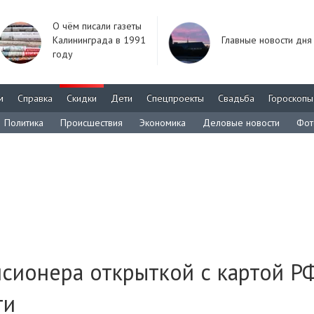
О чём писали газеты
Калининграда в 1991
Главные новости дня
году
м
Справка
Скидки
Дети
Спецпроекты
Свадьба
Гороскопы
Политика
Происшествия
Экономика
Деловые новости
Фот
сионера открыткой с картой Р
ти