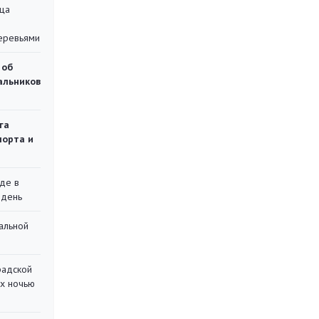
ца
еревьями
 об
чальников
га
порта и
де в
 день
альной
радской
их ночью