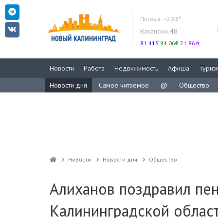
Погода:
+20.8°
Вакансии:
48
81.41$
94.06€
21.86zł
Новости
Работа
Недвижимость
Афиша
Туриз
Новости дня
Самое читаемое
@
Общество
Новости
Новости дня
Общество
Алиханов поздравил пен
Калининградской облас