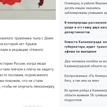
Очевидец: в районе Виштын
десять машин оказались
заблокированы упавшими д
В минприроды рассказали
уходе в отставку двух на
департаментов
пожилого труженика тыла с Днем
Новости Калининграда: но
 на которой нет Крыма
губернатора, аудит транс
слали в редакцию «Нового
афиша на выходные
Два человека погибли на во
стории России, когда люди
Калининградской области за
стали плечом к плечу на защиту
ексте послания, подписанного
Беспрозванных: «По Коммун
и пояснили, что не стали
бегу, а там яма на яме»
, чтобы не огорчать пенсионерку.
Во время рейда в Калининг
области выявили 58 гулявш
подростков