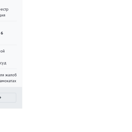
еестр
дия
 6
ной
 суд
для жалоб
самокатах