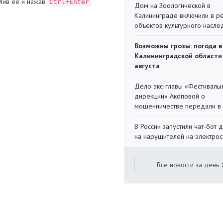
лив ее и нажав
Ctrl+Enter
Дом на Зоологической в
Калининграде включили в р
объектов культурного насле
Возможны грозы: погода в
Калининградской области
августа
Дело экс-главы «Фестиваль
дирекции» Акоповой о
мошенничестве передали в
В России запустили чат-бот 
на нарушителей на электро
Все новости за день