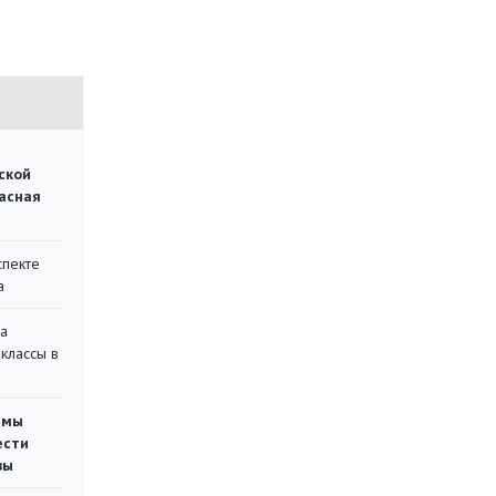
ской
асная
спекте
а
на
классы в
емы
ести
вы