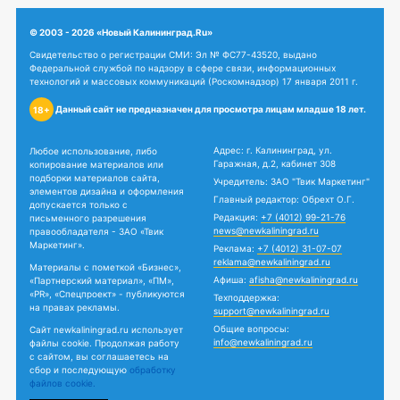
© 2003 - 2026 «Новый Калининград.Ru»
Свидетельство о регистрации СМИ: Эл № ФС77-43520, выдано
Федеральной службой по надзору в сфере связи, информационных
технологий и массовых коммуникаций (Роскомнадзор) 17 января 2011 г.
Данный сайт не предназначен для просмотра лицам младше 18 лет.
18+
Адрес: г. Калининград, ул.
Любое использование, либо
Гаражная, д.2, кабинет 308
копирование материалов или
подборки материалов сайта,
Учредитель: ЗАО "Твик Маркетинг"
элементов дизайна и оформления
Главный редактор: Обрехт О.Г.
допускается только с
Редакция:
+7 (4012) 99-21-76
письменного разрешения
news@newkaliningrad.ru
правообладателя - ЗАО «Твик
Маркетинг».
Реклама:
+7 (4012) 31-07-07
reklama@newkaliningrad.ru
Материалы с пометкой «Бизнес»,
Афиша:
afisha@newkaliningrad.ru
«Партнерский материал», «ПМ»,
«PR», «Спецпроект» - публикуются
Техподдержка:
на правах рекламы.
support@newkaliningrad.ru
Общие вопросы:
Сайт newkaliningrad.ru использует
info@newkaliningrad.ru
файлы cookie. Продолжая работу
с сайтом, вы соглашаетесь на
сбор и последующую
обработку
файлов cookie.