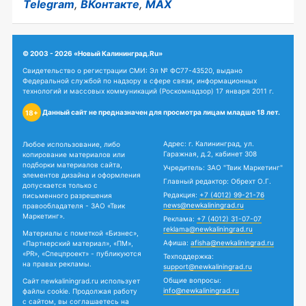
Telegram
,
ВКонтакте
,
MAX
© 2003 - 2026 «Новый Калининград.Ru»
Свидетельство о регистрации СМИ: Эл № ФС77-43520, выдано
Федеральной службой по надзору в сфере связи, информационных
технологий и массовых коммуникаций (Роскомнадзор) 17 января 2011 г.
Данный сайт не предназначен для просмотра лицам младше 18 лет.
18+
Адрес: г. Калининград, ул.
Любое использование, либо
Гаражная, д.2, кабинет 308
копирование материалов или
подборки материалов сайта,
Учредитель: ЗАО "Твик Маркетинг"
элементов дизайна и оформления
Главный редактор: Обрехт О.Г.
допускается только с
Редакция:
+7 (4012) 99-21-76
письменного разрешения
news@newkaliningrad.ru
правообладателя - ЗАО «Твик
Маркетинг».
Реклама:
+7 (4012) 31-07-07
reklama@newkaliningrad.ru
Материалы с пометкой «Бизнес»,
Афиша:
afisha@newkaliningrad.ru
«Партнерский материал», «ПМ»,
«PR», «Спецпроект» - публикуются
Техподдержка:
на правах рекламы.
support@newkaliningrad.ru
Общие вопросы:
Сайт newkaliningrad.ru использует
info@newkaliningrad.ru
файлы cookie. Продолжая работу
с сайтом, вы соглашаетесь на