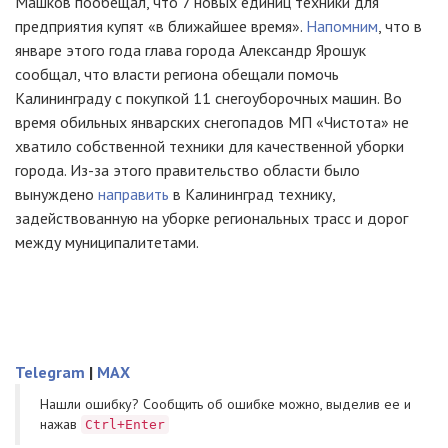
Машков пообещал, что 7 новых единиц техники для
предприятия купят «в ближайшее время».
Напомним
, что в
январе этого года глава города Александр Ярошук
сообщал, что власти региона обещали помочь
Калининграду с покупкой 11 снегоуборочных машин. Во
время обильных январских снегопадов МП «Чистота» не
хватило собственной техники для качественной уборки
города.
Из-за
этого правительство области было
вынуждено
направить
в Калининград технику,
задействованную на уборке региональных трасс и дорог
между муниципалитетами.
Telegram
|
MAX
Нашли ошибку? Cообщить об ошибке можно, выделив ее и
нажав
Ctrl+Enter