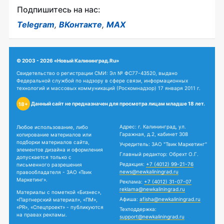
Подпишитесь на нас:
Telegram
,
ВКонтакте
,
MAX
© 2003 - 2026 «Новый Калининград.Ru»
Свидетельство о регистрации СМИ: Эл № ФС77-43520, выдано
Федеральной службой по надзору в сфере связи, информационных
технологий и массовых коммуникаций (Роскомнадзор) 17 января 2011 г.
Данный сайт не предназначен для просмотра лицам младше 18 лет.
18+
Адрес: г. Калининград, ул.
Любое использование, либо
Гаражная, д.2, кабинет 308
копирование материалов или
подборки материалов сайта,
Учредитель: ЗАО "Твик Маркетинг"
элементов дизайна и оформления
Главный редактор: Обрехт О.Г.
допускается только с
Редакция:
+7 (4012) 99-21-76
письменного разрешения
news@newkaliningrad.ru
правообладателя - ЗАО «Твик
Маркетинг».
Реклама:
+7 (4012) 31-07-07
reklama@newkaliningrad.ru
Материалы с пометкой «Бизнес»,
Афиша:
afisha@newkaliningrad.ru
«Партнерский материал», «ПМ»,
«PR», «Спецпроект» - публикуются
Техподдержка:
на правах рекламы.
support@newkaliningrad.ru