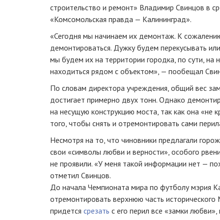
строительство и ремонт» Владимир Свинцов в ср
«Комсомольская правда — Калининград».
«Сегодня мы начинаем их демонтаж. К сожалению
демонтироваться. Дужку будем перекусывать или
мы будем их на территории городка, по сути, на 
находиться рядом с объектом», — пообещал Сви
По словам директора учреждения, общий вес за
достигает примерно двух тонн. Однако демонти
на несущую конструкцию моста, так как она «не к
того, чтобы снять и отремонтировать сами перил
Несмотря на то, что чиновники предлагали горо
свои «символы любви и верности», особого рвен
не проявили. «У меня такой информации нет — по
отметил Свинцов.
До начала Чемпионата мира по футболу мэрия К
отремонтировать верхнюю часть исторического М
придется
срезать
с его перил все «замки любви»