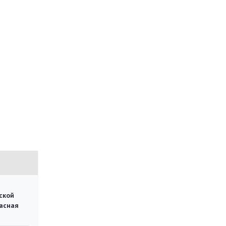
ской
асная