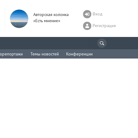
Вход
Авторская колонка
«Есть мнение»
Регистрация
орепортажи
Темы новостей
Конференции