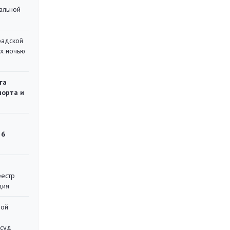
альной
радской
их ночью
га
порта и
 6
еестр
дия
ной
 суд