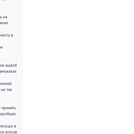
ь на
монт
места в
ли
для жалоб
самокатах
ителей
 не так
 принять
воробьев
реходе в
ся итогов