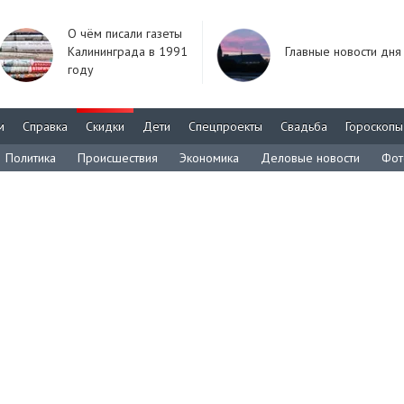
О чём писали газеты
Калининграда в 1991
Главные новости дня
году
м
Справка
Скидки
Дети
Спецпроекты
Свадьба
Гороскопы
Политика
Происшествия
Экономика
Деловые новости
Фот