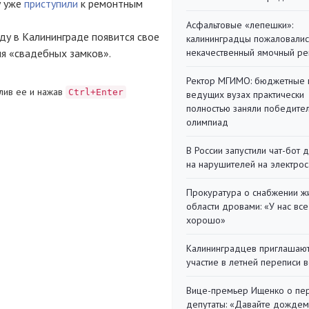
у уже
приступили
к ремонтным
Асфальтовые «лепешки»:
оду в Калининграде появится свое
калининградцы пожаловалис
некачественный ямочный ре
я «свадебных замков».
Ректор МГИМО: бюджетные 
лив ее и нажав
Ctrl+Enter
ведущих вузах практически
полностью заняли победите
олимпиад
В России запустили чат-бот 
на нарушителей на электро
Прокуратура о снабжении ж
области дровами: «У нас все
хорошо»
Калининградцев приглашают
участие в летней переписи 
Вице-премьер Ищенко о пе
депутаты: «Давайте дождем