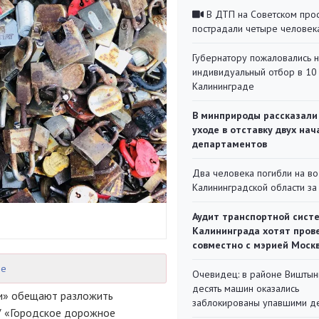
В ДТП на Советском про
пострадали четыре человек
Губернатору пожаловались 
индивидуальный отбор в 10 
Калининграде
В минприроды рассказали
уходе в отставку двух на
департаментов
Два человека погибли на во
Калининградской области за
Аудит транспортной сист
Калининграда хотят пров
совместно с мэрией Моск
ве
Очевидец: в районе Виштын
десять машин оказались
ви» обещают разложить
заблокированы упавшими д
У «Городское дорожное