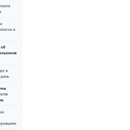
спекте
а
на
классы в
 об
чальников
де в
 день
емы
ести
вы
ца
еревьями