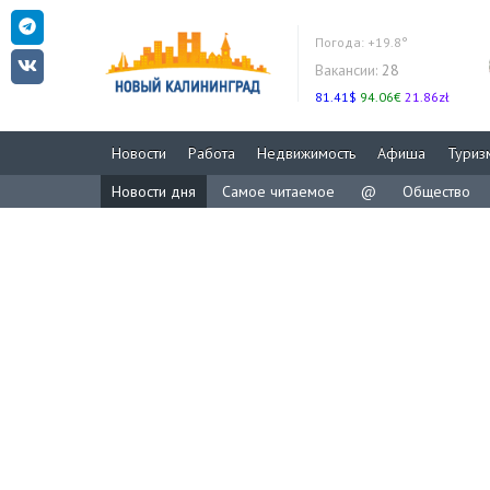
Погода:
+19.8°
Вакансии:
28
81.41$
94.06€
21.86zł
Новости
Работа
Недвижимость
Афиша
Туриз
Новости дня
Самое читаемое
@
Общество