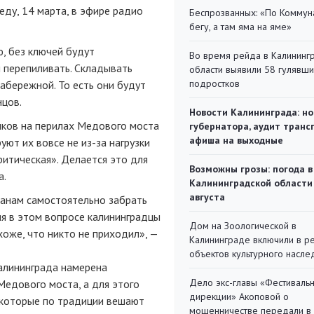
еду, 14 марта, в эфире радио
Беспрозванных: «По Коммун
бегу, а там яма на яме»
, без ключей будут
Во время рейда в Калининг
 перепиливать. Складывать
области выявили 58 гулявш
подростков
набережной. То есть они будут
нцов.
Новости Калининграда: но
мков на перилах Медового моста
губернатора, аудит транс
афиша на выходные
руют их вовсе не
из-за
нагрузки
ритическая». Делается это для
Возможны грозы: погода в
а.
Калининградской области
августа
жанам самостоятельно забрать
ия в этом вопросе калининградцы
Дом на Зоологической в
хоже, что никто не приходил», —
Калининграде включили в р
объектов культурного насле
алининграда намерена
Дело экс-главы «Фестиваль
едового моста, а для этого
дирекции» Акоповой о
, которые по традиции вешают
мошенничестве передали в