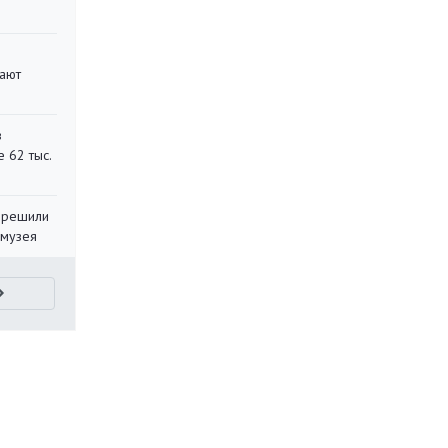
вают
в
 62 тыс.
 решили
 музея