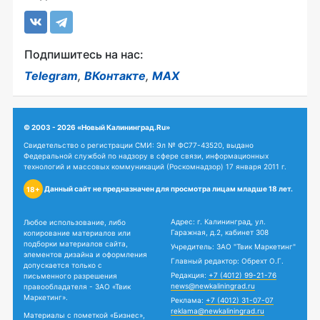
Подпишитесь на нас:
Telegram
,
ВКонтакте
,
MAX
© 2003 - 2026 «Новый Калининград.Ru»
Свидетельство о регистрации СМИ: Эл № ФС77-43520, выдано
Федеральной службой по надзору в сфере связи, информационных
технологий и массовых коммуникаций (Роскомнадзор) 17 января 2011 г.
Данный сайт не предназначен для просмотра лицам младше 18 лет.
18+
Адрес: г. Калининград, ул.
Любое использование, либо
Гаражная, д.2, кабинет 308
копирование материалов или
подборки материалов сайта,
Учредитель: ЗАО "Твик Маркетинг"
элементов дизайна и оформления
Главный редактор: Обрехт О.Г.
допускается только с
Редакция:
+7 (4012) 99-21-76
письменного разрешения
news@newkaliningrad.ru
правообладателя - ЗАО «Твик
Маркетинг».
Реклама:
+7 (4012) 31-07-07
reklama@newkaliningrad.ru
Материалы с пометкой «Бизнес»,