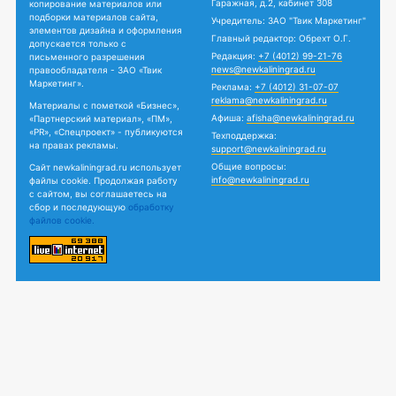
Гаражная, д.2, кабинет 308
копирование материалов или
подборки материалов сайта,
Учредитель: ЗАО "Твик Маркетинг"
элементов дизайна и оформления
Главный редактор: Обрехт О.Г.
допускается только с
Редакция:
+7 (4012) 99-21-76
письменного разрешения
news@newkaliningrad.ru
правообладателя - ЗАО «Твик
Маркетинг».
Реклама:
+7 (4012) 31-07-07
reklama@newkaliningrad.ru
Материалы с пометкой «Бизнес»,
Афиша:
afisha@newkaliningrad.ru
«Партнерский материал», «ПМ»,
«PR», «Спецпроект» - публикуются
Техподдержка:
на правах рекламы.
support@newkaliningrad.ru
Общие вопросы:
Сайт newkaliningrad.ru использует
info@newkaliningrad.ru
файлы cookie. Продолжая работу
с сайтом, вы соглашаетесь на
сбор и последующую
обработку
файлов cookie.