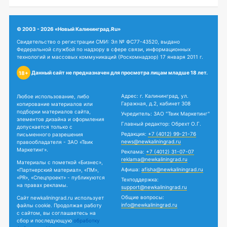
© 2003 - 2026 «Новый Калининград.Ru»
Свидетельство о регистрации СМИ: Эл № ФС77-43520, выдано
Федеральной службой по надзору в сфере связи, информационных
технологий и массовых коммуникаций (Роскомнадзор) 17 января 2011 г.
Данный сайт не предназначен для просмотра лицам младше 18 лет.
18+
Адрес: г. Калининград, ул.
Любое использование, либо
Гаражная, д.2, кабинет 308
копирование материалов или
подборки материалов сайта,
Учредитель: ЗАО "Твик Маркетинг"
элементов дизайна и оформления
Главный редактор: Обрехт О.Г.
допускается только с
Редакция:
+7 (4012) 99-21-76
письменного разрешения
news@newkaliningrad.ru
правообладателя - ЗАО «Твик
Маркетинг».
Реклама:
+7 (4012) 31-07-07
reklama@newkaliningrad.ru
Материалы с пометкой «Бизнес»,
Афиша:
afisha@newkaliningrad.ru
«Партнерский материал», «ПМ»,
«PR», «Спецпроект» - публикуются
Техподдержка:
на правах рекламы.
support@newkaliningrad.ru
Общие вопросы:
Сайт newkaliningrad.ru использует
info@newkaliningrad.ru
файлы cookie. Продолжая работу
с сайтом, вы соглашаетесь на
сбор и последующую
обработку