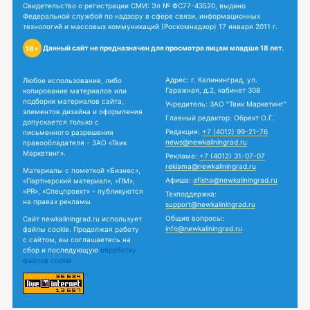
Свидетельство о регистрации СМИ: Эл № ФС77-43520, выдано
Федеральной службой по надзору в сфере связи, информационных
технологий и массовых коммуникаций (Роскомнадзор) 17 января 2011 г.
Данный сайт не предназначен для просмотра лицам младше 18 лет.
18+
Адрес: г. Калининград, ул.
Любое использование, либо
Гаражная, д.2, кабинет 308
копирование материалов или
подборки материалов сайта,
Учредитель: ЗАО "Твик Маркетинг"
элементов дизайна и оформления
Главный редактор: Обрехт О.Г.
допускается только с
Редакция:
+7 (4012) 99-21-76
письменного разрешения
news@newkaliningrad.ru
правообладателя - ЗАО «Твик
Маркетинг».
Реклама:
+7 (4012) 31-07-07
reklama@newkaliningrad.ru
Материалы с пометкой «Бизнес»,
Афиша:
afisha@newkaliningrad.ru
«Партнерский материал», «ПМ»,
«PR», «Спецпроект» - публикуются
Техподдержка:
на правах рекламы.
support@newkaliningrad.ru
Общие вопросы:
Сайт newkaliningrad.ru использует
info@newkaliningrad.ru
файлы cookie. Продолжая работу
с сайтом, вы соглашаетесь на
сбор и последующую
обработку
файлов cookie.