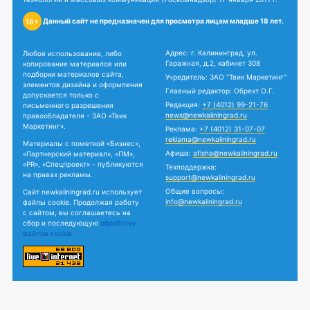
Данный сайт не предназначен для просмотра лицам младше 18 лет.
18+
Адрес: г. Калининград, ул.
Любое использование, либо
Гаражная, д.2, кабинет 308
копирование материалов или
подборки материалов сайта,
Учредитель: ЗАО "Твик Маркетинг"
элементов дизайна и оформления
Главный редактор: Обрехт О.Г.
допускается только с
Редакция:
+7 (4012) 99-21-76
письменного разрешения
news@newkaliningrad.ru
правообладателя - ЗАО «Твик
Маркетинг».
Реклама:
+7 (4012) 31-07-07
reklama@newkaliningrad.ru
Материалы с пометкой «Бизнес»,
Афиша:
afisha@newkaliningrad.ru
«Партнерский материал», «ПМ»,
«PR», «Спецпроект» - публикуются
Техподдержка:
на правах рекламы.
support@newkaliningrad.ru
Общие вопросы:
Сайт newkaliningrad.ru использует
info@newkaliningrad.ru
файлы cookie. Продолжая работу
с сайтом, вы соглашаетесь на
сбор и последующую
обработку
файлов cookie.