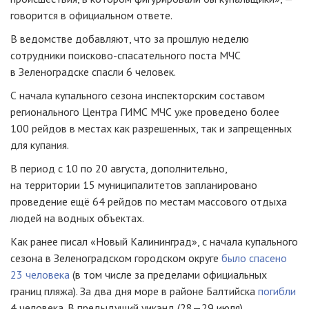
говорится в официальном ответе.
В ведомстве добавляют, что за прошлую неделю
сотрудники
поисково-спасательного
поста МЧС
в Зеленоградске спасли 6 человек.
С начала купального сезона инспекторским составом
регионального Центра ГИМС МЧС уже проведено более
100 рейдов в местах как разрешенных, так и запрещенных
для купания.
В период с 10 по 20 августа, дополнительно,
на территории 15 муниципалитетов запланировано
проведение ещё 64 рейдов по местам массового отдыха
людей на водных объектах.
Как ранее писал «Новый Калининград», с начала купального
сезона в Зеленоградском городском округе
было спасено
23 человека
(в том числе за пределами официальных
границ пляжа). За два дня море в районе Балтийска
погибли
4 человека. В предыдущий уикэнд (
28—29 июля
)