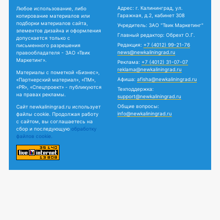
Адрес: г. Калининград, ул.
Любое использование, либо
Гаражная, д.2, кабинет 308
копирование материалов или
подборки материалов сайта,
Учредитель: ЗАО "Твик Маркетинг"
элементов дизайна и оформления
Главный редактор: Обрехт О.Г.
допускается только с
Редакция:
+7 (4012) 99-21-76
письменного разрешения
news@newkaliningrad.ru
правообладателя - ЗАО «Твик
Маркетинг».
Реклама:
+7 (4012) 31-07-07
reklama@newkaliningrad.ru
Материалы с пометкой «Бизнес»,
Афиша:
afisha@newkaliningrad.ru
«Партнерский материал», «ПМ»,
«PR», «Спецпроект» - публикуются
Техподдержка:
на правах рекламы.
support@newkaliningrad.ru
Общие вопросы:
Сайт newkaliningrad.ru использует
info@newkaliningrad.ru
файлы cookie. Продолжая работу
с сайтом, вы соглашаетесь на
сбор и последующую
обработку
файлов cookie.