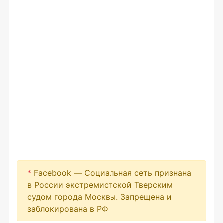
*
Facebook — Социальная сеть признана
в России экстремистской Тверским
судом города Москвы. Запрещена и
заблокирована в РФ