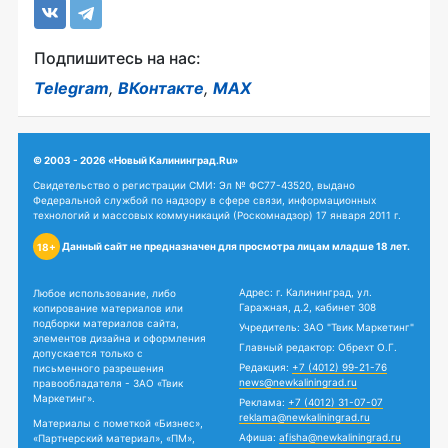
Подпишитесь на нас:
Telegram
,
ВКонтакте
,
MAX
© 2003 - 2026 «Новый Калининград.Ru»
Свидетельство о регистрации СМИ: Эл № ФС77-43520, выдано
Федеральной службой по надзору в сфере связи, информационных
технологий и массовых коммуникаций (Роскомнадзор) 17 января 2011 г.
Данный сайт не предназначен для просмотра лицам младше 18 лет.
18+
Адрес: г. Калининград, ул.
Любое использование, либо
Гаражная, д.2, кабинет 308
копирование материалов или
подборки материалов сайта,
Учредитель: ЗАО "Твик Маркетинг"
элементов дизайна и оформления
Главный редактор: Обрехт О.Г.
допускается только с
Редакция:
+7 (4012) 99-21-76
письменного разрешения
news@newkaliningrad.ru
правообладателя - ЗАО «Твик
Маркетинг».
Реклама:
+7 (4012) 31-07-07
reklama@newkaliningrad.ru
Материалы с пометкой «Бизнес»,
Афиша:
afisha@newkaliningrad.ru
«Партнерский материал», «ПМ»,