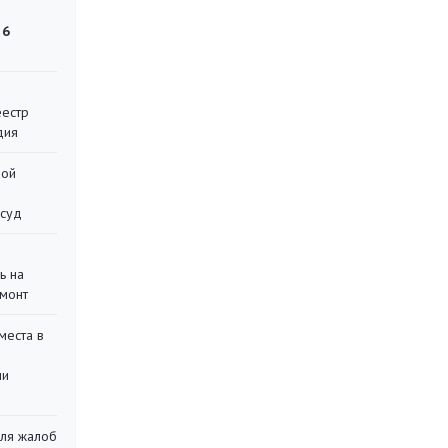
 6
еестр
дия
ной
 суд
ь на
монт
места в
ли
для жалоб