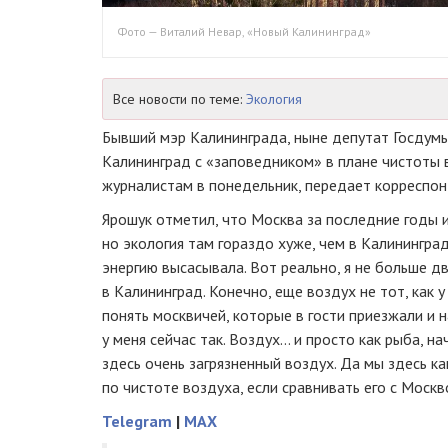
Фото — Виталий Невар, «Новый Калининград»
Все новости по теме:
Экология
Бывший мэр Калининграда, ныне депутат Госдум
Калининград с «заповедником» в плане чистоты 
журналистам в понедельник, передает корреспо
Ярошук отметил, что Москва за последние годы и
но экология там гораздо хуже, чем в Калинингра
энергию высасывала. Вот реально, я не больше д
в Калининград. Конечно, еще воздух не тот, как у
понять москвичей, которые в гости приезжали и н
у меня сейчас так. Воздух… и просто как рыба, н
здесь очень загрязненный воздух. Да мы здесь к
по чистоте воздуха, если сравнивать его с Москв
Telegram
|
MAX