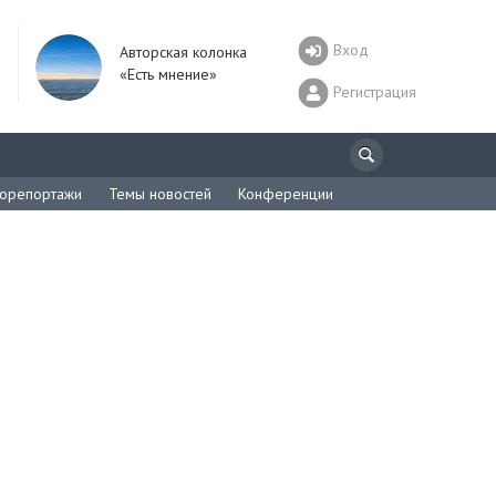
Вход
Авторская колонка
«Есть мнение»
Регистрация
орепортажи
Темы новостей
Конференции