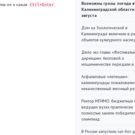
Возможны грозы: погода в
лив ее и нажав
Ctrl+Enter
Калининградской области
августа
Дом на Зоологической в
Калининграде включили в р
объектов культурного насле
Дело экс-главы «Фестиваль
дирекции» Акоповой о
мошенничестве передали в
Асфальтовые «лепешки»:
калининградцы пожаловалис
некачественный ямочный ре
Ректор МГИМО: бюджетные 
ведущих вузах практически
полностью заняли победите
олимпиад
В России запустили чат-бот 