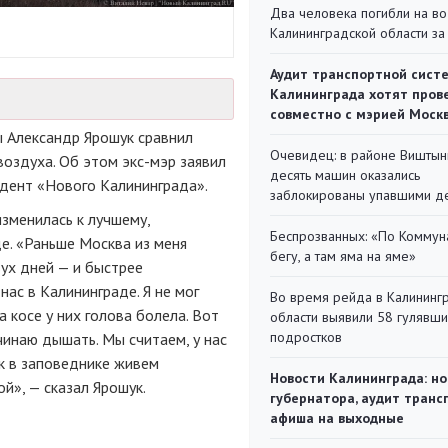
Два человека погибли на во
Калининградской области за
Аудит транспортной сист
Калининграда хотят пров
совместно с мэрией Моск
ы Александр Ярошук сравнил
Очевидец: в районе Виштын
воздуха. Об этом
экс-мэр
заявил
десять машин оказались
ндент «Нового Калининграда».
заблокированы упавшими д
зменилась к лучшему,
Беспрозванных: «По Коммун
де. «Раньше Москва из меня
бегу, а там яма на яме»
вух дней — и быстрее
 нас в Калининграде. Я не мог
Во время рейда в Калининг
а косе у них голова болела. Вот
области выявили 58 гулявш
подростков
ачинаю дышать. Мы считаем, у нас
ак в заповеднике живем
Новости Калининграда: но
ой», — сказал Ярошук.
губернатора, аудит транс
афиша на выходные