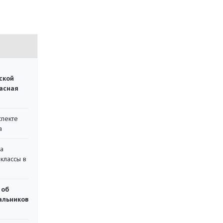
ской
асная
спекте
а
на
классы в
 об
чальников