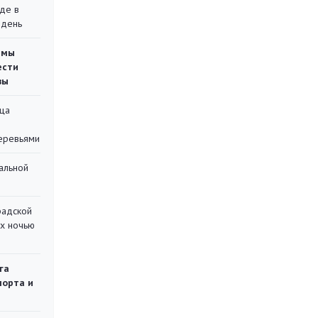
де в
 день
емы
ести
вы
ца
еревьями
альной
радской
их ночью
га
порта и