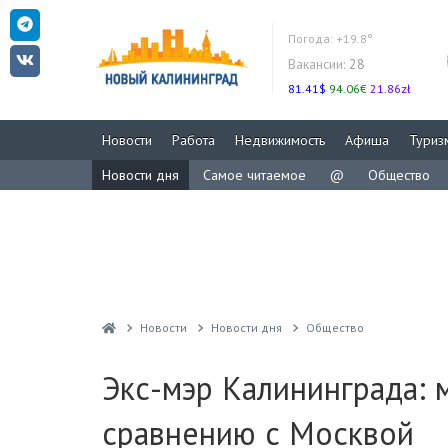
Погода:
+19.8°
Вакансии:
28
81.41$
94.06€
21.86zł
Новости
Работа
Недвижимость
Афиша
Туриз
Новости дня
Самое читаемое
@
Общество
Новости
Новости дня
Общество
Экс-мэр Калининграда: 
сравнению с Москвой