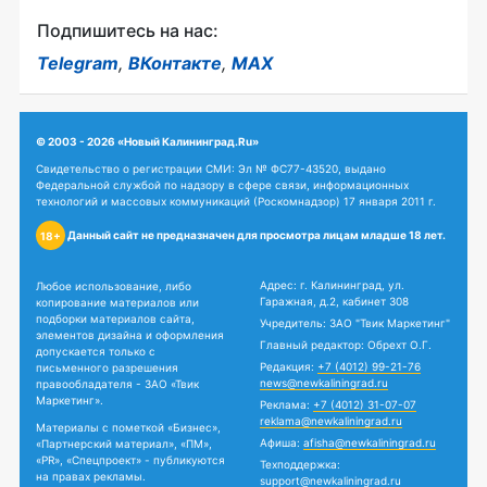
Подпишитесь на нас:
Telegram
,
ВКонтакте
,
MAX
© 2003 - 2026 «Новый Калининград.Ru»
Свидетельство о регистрации СМИ: Эл № ФС77-43520, выдано
Федеральной службой по надзору в сфере связи, информационных
технологий и массовых коммуникаций (Роскомнадзор) 17 января 2011 г.
Данный сайт не предназначен для просмотра лицам младше 18 лет.
18+
Адрес: г. Калининград, ул.
Любое использование, либо
Гаражная, д.2, кабинет 308
копирование материалов или
подборки материалов сайта,
Учредитель: ЗАО "Твик Маркетинг"
элементов дизайна и оформления
Главный редактор: Обрехт О.Г.
допускается только с
Редакция:
+7 (4012) 99-21-76
письменного разрешения
news@newkaliningrad.ru
правообладателя - ЗАО «Твик
Маркетинг».
Реклама:
+7 (4012) 31-07-07
reklama@newkaliningrad.ru
Материалы с пометкой «Бизнес»,
Афиша:
afisha@newkaliningrad.ru
«Партнерский материал», «ПМ»,
«PR», «Спецпроект» - публикуются
Техподдержка:
на правах рекламы.
support@newkaliningrad.ru