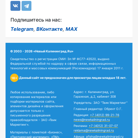
Подпишитесь на нас:
Telegram
,
ВКонтакте
,
MAX
© 2003 - 2026 «Новый Калининград.Ru»
Свидетельство о регистрации СМИ: Эл № ФС77-43520, выдано
Федеральной службой по надзору в сфере связи, информационных
технологий и массовых коммуникаций (Роскомнадзор) 17 января 2011 г.
Данный сайт не предназначен для просмотра лицам младше 18 лет.
18+
Адрес: г. Калининград, ул.
Любое использование, либо
Гаражная, д.2, кабинет 308
копирование материалов или
подборки материалов сайта,
Учредитель: ЗАО "Твик Маркетинг"
элементов дизайна и оформления
Главный редактор: Обрехт О.Г.
допускается только с
Редакция:
+7 (4012) 99-21-76
письменного разрешения
news@newkaliningrad.ru
правообладателя - ЗАО «Твик
Маркетинг».
Реклама:
+7 (4012) 31-07-07
reklama@newkaliningrad.ru
Материалы с пометкой «Бизнес»,
Афиша:
afisha@newkaliningrad.ru
«Партнерский материал», «ПМ»,