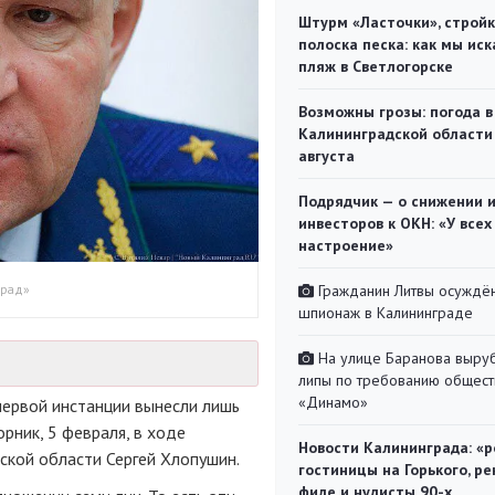
Штурм «Ласточки», стройк
полоска песка: как мы иск
пляж в Светлогорске
Возможны грозы: погода в
Калининградской области
августа
Подрядчик — о снижении 
инвесторов к ОКН: «У всех
настроение»
град»
Гражданин Литвы осуждён
шпионаж в Калининграде
На улице Баранова выру
липы по требованию общест
«Динамо»
первой инстанции вынесли лишь
рник, 5 февраля, в ходе
Новости Калининграда: «р
ской области Сергей Хлопушин.
гостиницы на Горького, ре
филе и нудисты 90-х