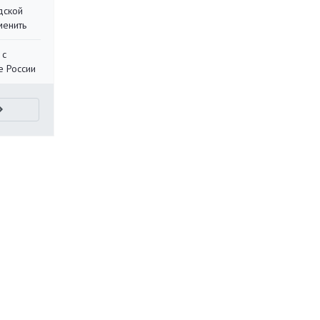
дской
менить
 с
е России