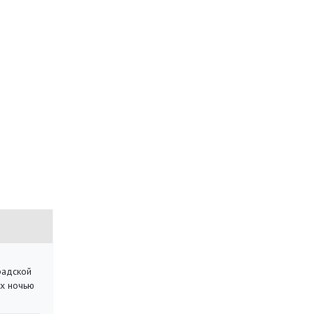
радской
их ночью