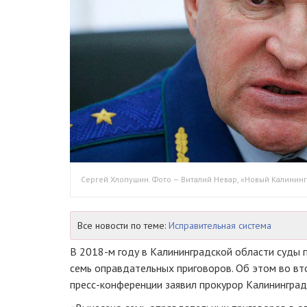
Сергей Хлопушин. Фото — Виталий Невар, «Новый Калинин
Все новости по теме:
Исправительная система
В
2018-м
году в Калининградской области суды 
семь оправдательных приговоров. Об этом во вто
пресс-конференции
заявил прокурор Калининград