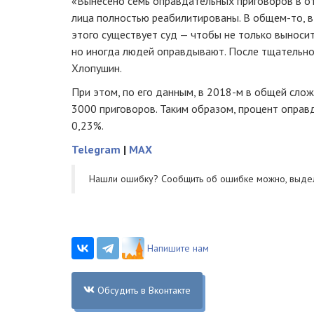
«Вынесено семь оправдательных приговоров в от
лица полностью реабилитированы. В
общем-то,
в
этого существует суд — чтобы не только выноси
но иногда людей оправдывают. После тщательног
Хлопушин.
При этом, по его данным, в
2018-м
в общей слож
3000 приговоров. Таким образом, процент оправ
0,23%.
Telegram
|
MAX
Нашли ошибку? Cообщить об ошибке можно, выде
Напишите нам
Обсудить в Вконтакте