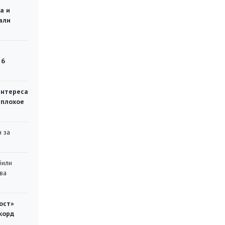
а и
али
 6
интереса
 плохое
 за
били
ва
ост»
корд