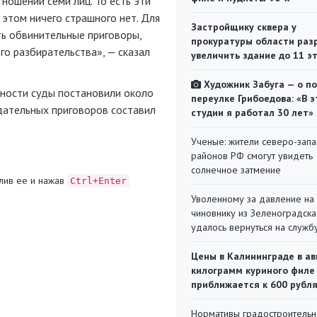
ношении семи лиц. То есть эти
 этом ничего страшного нет. Для
Застройщику сквера у
ть обвинительные приговоры,
прокуратуры области раз
о разбирательства», — сказал
увеличить здание до 11 э
Художник Забуга — о п
ности суды постановили около
переулке Грибоедова: «В э
дательных приговоров составил
студии я работал 30 лет»
Ученые: жители северо-зап
районов РФ смогут увидеть
солнечное затмение
лив ее и нажав
Ctrl+Enter
Уволенному за давление на
чиновнику из Зеленоградска
удалось вернуться на служб
Цены в Калининграде в ав
килограмм куриного филе
приближается к 600 рубл
Нормативы градостроительн