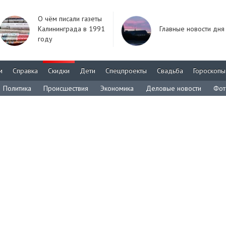
О чём писали газеты
Калининграда в 1991
Главные новости дня
году
м
Справка
Скидки
Дети
Спецпроекты
Свадьба
Гороскопы
Политика
Происшествия
Экономика
Деловые новости
Фот