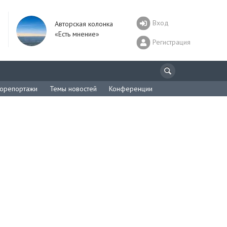
Вход
Авторская колонка
«Есть мнение»
Регистрация
орепортажи
Темы новостей
Конференции