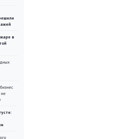
решили
тажей
ожаре в
той
адных
 бизнес
 не
у
густе:
ям
ого