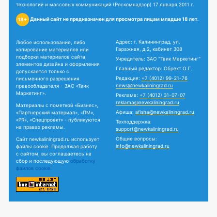
технологий и массовых коммуникаций (Роскомнадзор) 17 января 2011 г.
Данный сайт не предназначен для просмотра лицам младше 18 лет.
18+
Адрес: г. Калининград, ул.
Любое использование, либо
Гаражная, д.2, кабинет 308
копирование материалов или
подборки материалов сайта,
Учредитель: ЗАО "Твик Маркетинг"
элементов дизайна и оформления
Главный редактор: Обрехт О.Г.
допускается только с
Редакция:
+7 (4012) 99-21-76
письменного разрешения
news@newkaliningrad.ru
правообладателя - ЗАО «Твик
Маркетинг».
Реклама:
+7 (4012) 31-07-07
reklama@newkaliningrad.ru
Материалы с пометкой «Бизнес»,
Афиша:
afisha@newkaliningrad.ru
«Партнерский материал», «ПМ»,
«PR», «Спецпроект» - публикуются
Техподдержка:
на правах рекламы.
support@newkaliningrad.ru
Общие вопросы:
Сайт newkaliningrad.ru использует
info@newkaliningrad.ru
файлы cookie. Продолжая работу
с сайтом, вы соглашаетесь на
сбор и последующую
обработку
файлов cookie.