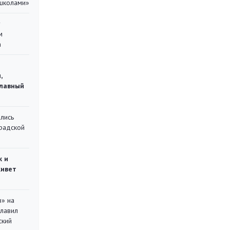
 школами»
у
м
а
,
главный
лись
градской
ж и
живет
в» на
главил
ский