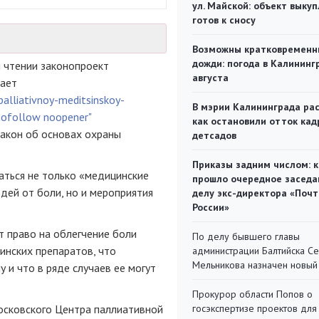
ул. Майской: объект выкуп
готов к сносу
Возможны кратковременн
дожди: погода в Калининг
м чтении законопроект
августа
щает
alliativnoy-meditsinskoy-
В мэрии Калининграда рас
"nofollow noopener"
как остановили отток кад
 закон об основах охраны
детсадов
Приказы задним числом: к
ться не только «медицинские
прошло очередное заседа
дей от боли, но и мероприятия
делу экс-директора «Поч
России»
т право на облегчение боли
По делу бывшего главы
инских препаратов, что
администрации Балтийска С
Мельникова назначен новый
 и что в ряде случаев ее могут
Прокурор области Попов о
осковского Центра паллиативной
госэкспертизе проектов для