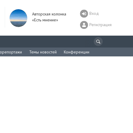
Вход
Авторская колонка
«Есть мнение»
Регистрация
орепортажи
Темы новостей
Конференции