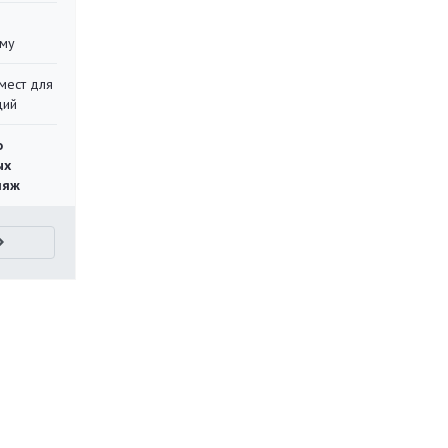
уму
мест для
ций
о
ых
ляж