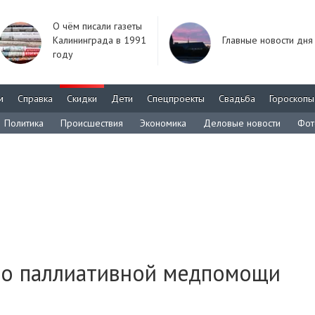
О чём писали газеты
Калининграда в 1991
Главные новости дня
году
м
Справка
Скидки
Дети
Спецпроекты
Свадьба
Гороскопы
Политика
Происшествия
Экономика
Деловые новости
Фот
н о паллиативной медпомощи