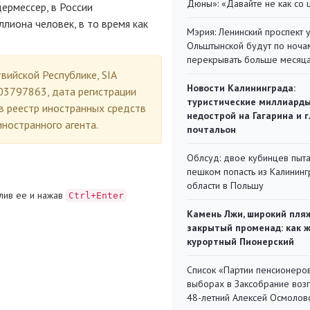
Дюны»: «Давайте не как со
ермессер, в России
лиона человек, в то время как
Мэрия: Ленинский проспект 
Ольштынской будут по ноча
перекрывать больше месяц
вийской Республике, SIA
Новости Калининграда:
03797863, дата регистрации
туристические миллиарды
в реестр иностранных средств
недострой на Гагарина и 
ностранного агента.
почтальон
Облсуд: двое кубинцев пыта
пешком попасть из Калинин
области в Польшу
лив ее и нажав
Ctrl+Enter
Камень Лжи, широкий пля
закрытый променад: как 
курортный Пионерский
Список «Партии пенсионеро
выборах в Заксобрание воз
48-летний Алексей Осмолов