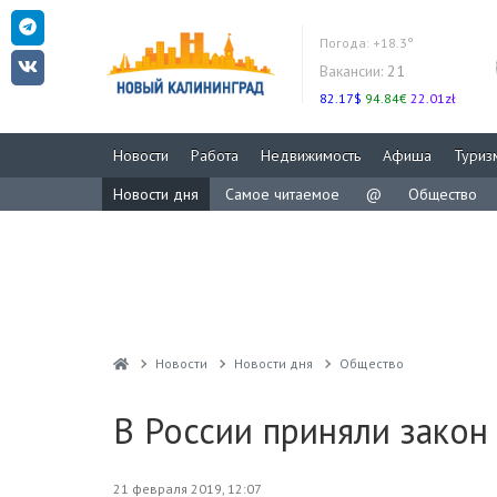
Погода:
+18.3°
Вакансии:
21
82.17$
94.84€
22.01zł
Новости
Работа
Недвижимость
Афиша
Туриз
Новости дня
Самое читаемое
@
Общество
Новости
Новости дня
Общество
В России приняли зако
21 февраля 2019, 12:07