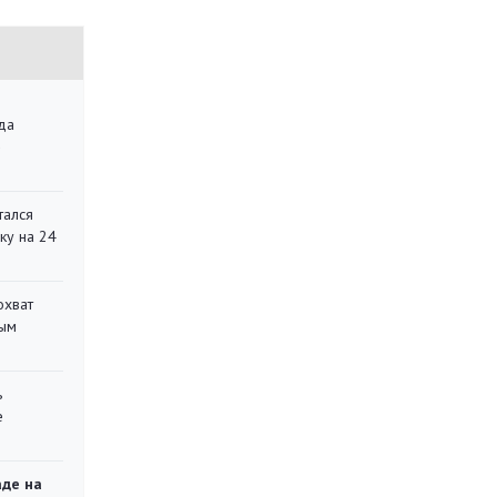
да
»
тался
ку на 24
охват
ным
ь
е
аде на