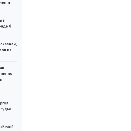
лен и
ые
раде 8
сказали,
ров из
ак
ние по
ты
ергея
 судья
 «Белой