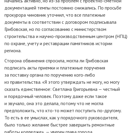
начались активно, но
из-за
проблем с
проектно-сметной
документацией темпы постоянно снижались. По просьбе
прокурора чиновник уточнил, что все платежные
документы в соответствии с договором подписывала
Грибовская, но по согласованию с министерством
строительства и
научно-производственным
центром (НПЦ)
по охране, учету и реставрации памятников истории
региона.
Сторона обвинения спросила, могла ли Грибовская
подписать акты приемки и платежные поручения
за поставку органа по поручению
кого-либо
из правительства. «Я этого утверждать не могу, но могу
сказать единственное: Светлана Григорьевна — честный
и порядочный человек. Поэтому даже если такое
и звучало, она это делала, потому что не могла
предположить, что
кто-то
может поступить
по-другому
.
То есть в ее умыслах, как у порядочного руководителя,
было только желание быстрее завершить ремонтные
работы колледже», — уверен глава города.