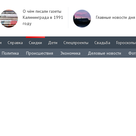
О чём писали газеты
Калининграда в 1991
Главные новости дня
году
м
Справка
Скидки
Дети
Спецпроекты
Свадьба
Гороскопы
Политика
Происшествия
Экономика
Деловые новости
Фот