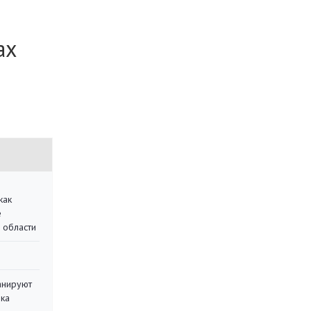
ах
как
е
 области
анируют
ика