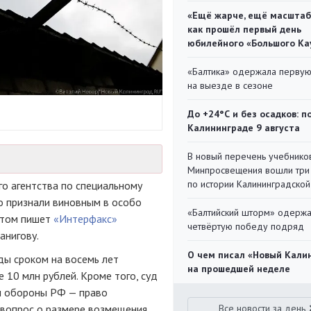
«Ещё жарче, ещё масштаб
как прошёл первый день
юбилейного «Большого Ка
«Балтика» одержала перву
на выезде в сезоне
До +24°С и без осадков: п
Калининграде 9 августа
В новый перечень учебнико
Минпросвещения вошли три
по истории Калининградской
о агентства по специальному
ко признали виновным в особо
«Балтийский шторм» одерж
 этом пишет
«Интерфакс»
четвёртую победу подряд
анигову.
О чем писал «Новый Кали
ды сроком на восемь лет
на прошедшей неделе
 10 млн рублей. Кроме того, суд
м обороны РФ — право
 вопрос о размере возмещения
Все новости за день