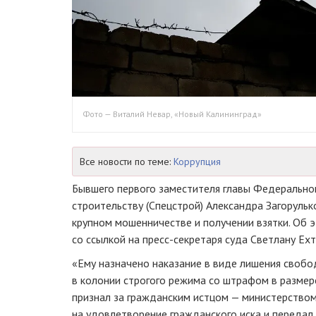
Фото — Виталий Невар, «Новый Калининград»
Все новости по теме:
Коррупция
Бывшего первого заместителя главы Федеральног
строительству (Спецстрой) Александра Загоруль
крупном мошенничестве и получении взятки. Об
со ссылкой на
пресс-секретаря
суда Светлану Ехт
«Ему назначено наказание в виде лишения свобо
в колонии строгого режима со штрафом в размере
признал за гражданским истцом — министерство
на удовлетворение гражданского иска и передал