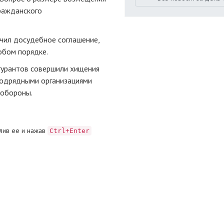
гражданского
ючил досудебное соглашение,
обом порядке.
игурантов совершили хищения
подрядными организациями
нобороны.
лив ее и нажав
Ctrl+Enter