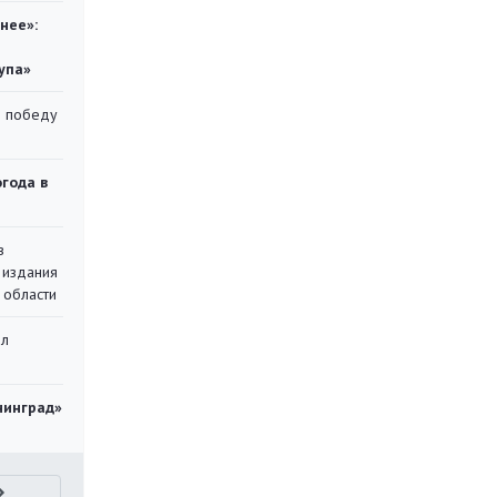
нее»:
упа»
ю победу
огода в
в
 издания
 области
ал
нинград»