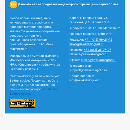
Данный сайт не предназначен для просмотра лицам младше 18 лет.
18+
Адрес: г. Калининград, ул.
Любое использование, либо
Гаражная, д.2, кабинет 308
копирование материалов или
подборки материалов сайта,
Учредитель: ЗАО "Твик Маркетинг"
элементов дизайна и оформления
Главный редактор: Обрехт О.Г.
допускается только с
Редакция:
+7 (4012) 99-21-76
письменного разрешения
news@newkaliningrad.ru
правообладателя - ЗАО «Твик
Маркетинг».
Реклама:
+7 (4012) 31-07-07
reklama@newkaliningrad.ru
Материалы с пометкой «Бизнес»,
Афиша:
afisha@newkaliningrad.ru
«Партнерский материал», «ПМ»,
«PR», «Спецпроект» - публикуются
Техподдержка:
на правах рекламы.
support@newkaliningrad.ru
Общие вопросы:
Сайт newkaliningrad.ru использует
info@newkaliningrad.ru
файлы cookie. Продолжая работу
с сайтом, вы соглашаетесь на
сбор и последующую
обработку
файлов cookie.