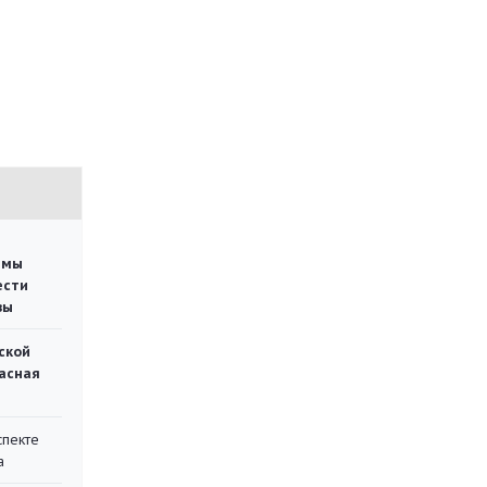
емы
ести
вы
ской
асная
спекте
а