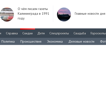
О чём писали газеты
Калининграда в 1991
Главные новости дня
году
м
Справка
Скидки
Дети
Спецпроекты
Свадьба
Гороскопы
Политика
Происшествия
Экономика
Деловые новости
Фот