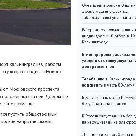
Очевидец: в районе Виштын
десять машин оказались
заблокированы упавшими д
Губернатору пожаловались 
индивидуальный отбор в 10 
Калининграде
В минприроды рассказали
уходе в отставку двух на
порт калининградцев, работы
департаментов
бботу корреспондент «Нового
Телебашню в Калининграде
подсветить в честь 80-летия
ь от Московского проспекта
расположенным за ней. Дорожные
Беспрозванных: «По Коммун
есение разметки.
бегу, а там яма на яме»
уется пустить общественный
В России запустили чат-бот 
 кольце напротив школы.
на нарушителей на электро
Два человека погибли на во