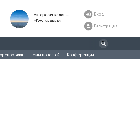
Вход
Авторская колонка
«Есть мнение»
Регистрация
орепортажи
Темы новостей
Конференции