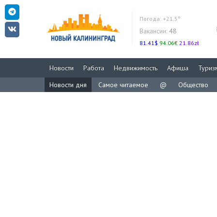
Погода:
+21.5°
Вакансии:
48
81.41$
94.06€
21.86zł
Новости
Работа
Недвижимость
Афиша
Туриз
Новости дня
Самое читаемое
@
Общество