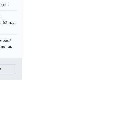
 день
в
 62 тыс.
ителей
 не так