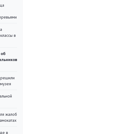
ца
еревьями
на
классы в
 об
чальников
 решили
 музея
альной
для жалоб
самокатах
де в