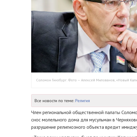
Соломон Гинзбург. Фото — Алексей Милованов, «Новый Ка
Все новости по теме:
Религия
Член региональной общественной палаты Соломо
снос молельного дома для мусульман в Черняховс
разрушение религиозного объекта вредит имиджу