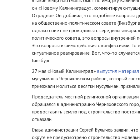
«Такие вещи наотмашь бьют по имиджу Калининг
он «Новому Калининграду», комментируя ситуаци
Отрадное. Он добавил, что подобные вопросы 
на общественно-политическом совете (Гинзбург в
однако совет не проводился с середины января.
политического совета, это вопросы внутренней п
Это вопросы взаимодействия с конфессиями. То е
ситуативное реагирование. Вот, что-то случается
Гинзбург.
27 мая «Новый Калининград»
выпустил материал
мусульман в Черняховском районе, который снесл
приезжали молиться десятки мусульман, признал
Председатель местной религиозной организации 
обращался в администрацию Черняховского город
предоставить землю под строительство постоян
отказали.
Глава администрации Сергей Булычев заявил, что
округе не предусмотрено строительство молельн