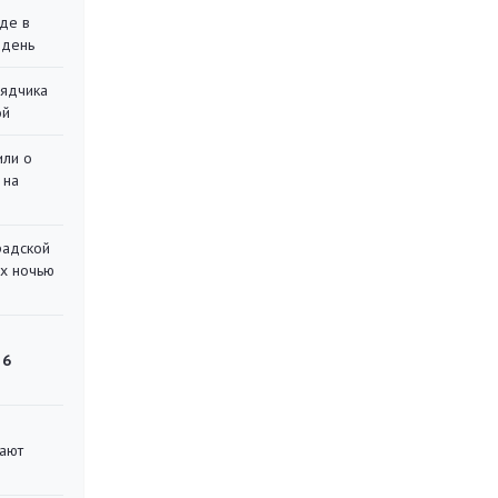
де в
 день
рядчика
ой
или о
 на
радской
их ночью
 6
вают