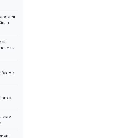
х дождей
йти в
или
етене на
облем с
ного в
спекте
а
емонт