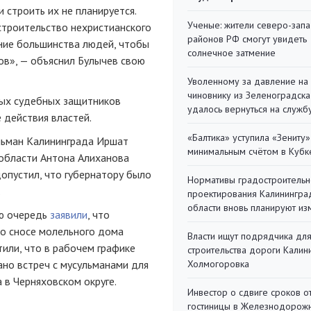
 строить их не планируется.
Ученые: жители северо-зап
строительство нехристианского
районов РФ смогут увидеть
ение большинства людей, чтобы
солнечное затмение
ов», — объяснил Булычев свою
Уволенному за давление на
чиновнику из Зеленоградска
ных судебных защитников
удалось вернуться на служб
 действия властей.
«Балтика» уступила «Зениту»
ульман Калининграда Иршат
минимальным счётом в Кубк
области Антона Алиханова
опустил, что губернатору было
Нормативы градостроительн
.
проектирования Калинингра
области вновь планируют из
ою очередь
заявили
, что
 о сносе молельного дома
Власти ищут подрядчика дл
тили, что в рабочем графике
строительства дороги Калин
ано встреч с мусульманами для
Холмогоровка
 в Черняховском округе.
Инвестор о сдвиге сроков о
гостиницы в Железнодорожн