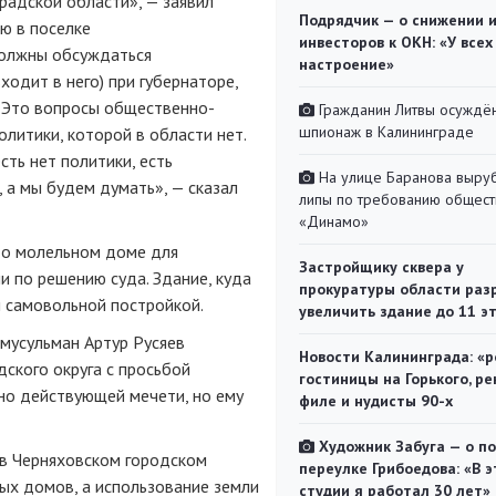
радской области», — заявил
Подрядчик — о снижении 
ю в поселке
инвесторов к ОКН: «У всех
должны обсуждаться
настроение»
ходит в него) при губернаторе,
 «Это вопросы общественно-
Гражданин Литвы осуждён
шпионаж в Калининграде
олитики, которой в области нет.
сть нет политики, есть
На улице Баранова выру
, а мы будем думать», — сказал
липы по требованию общест
«Динамо»
о молельном доме для
Застройщику сквера у
и по решению суда. Здание, куда
прокуратуры области раз
и самовольной постройкой.
увеличить здание до 11 э
мусульман Артур Русяев
Новости Калининграда: «р
ского округа с просьбой
гостиницы на Горького, ре
но действующей мечети, но ему
филе и нудисты 90-х
Художник Забуга — о п
 в Черняховском городском
переулке Грибоедова: «В э
ых домов, а использование земли
студии я работал 30 лет»