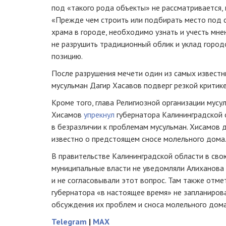
под «такого рода объекты» не рассматривается, и
«Прежде чем строить или подбирать место под 
храма в городе, необходимо узнать и учесть мн
не разрушить традиционный облик и уклад город
позицию.
После разрушения мечети один из самых извест
мусульман Дагир Хасавов подверг резкой критике
Кроме того, глава Религиозной организации мус
Хисамов
упрекнул
губернатора Калининградской 
в безразличии к проблемам мусульман. Хисамов д
известно о предстоящем сносе молельного дома
В правительстве Калининградской области в св
муниципальные власти не уведомляли Алиханова
и не согласовывали этот вопрос. Там также отме
губернатора «в настоящее время» не запланиров
обсуждения их проблем и сноса молельного дома
Telegram
|
MAX