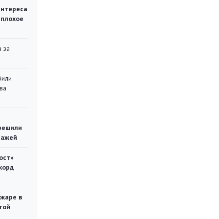
интереса
 плохое
 за
били
ва
решили
тажей
ост»
корд
ожаре в
той