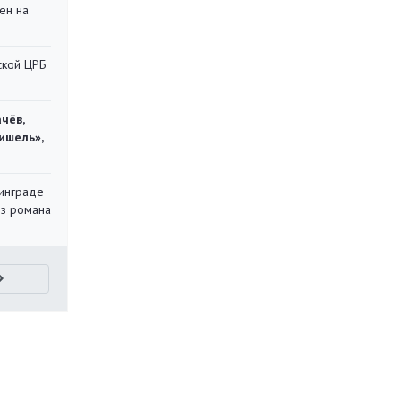
ен на
ской ЦРБ
чёв,
ишель»,
инграде
из романа