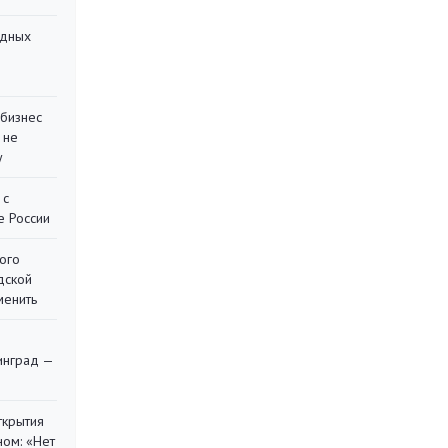
адных
 бизнес
 не
у
 с
е России
ого
дской
менить
я
инград —
ткрытия
ом: «Нет