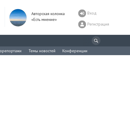
Вход
Авторская колонка
«Есть мнение»
Регистрация
орепортажи
Темы новостей
Конференции