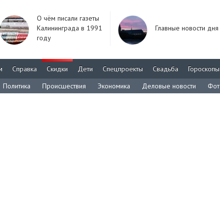
О чём писали газеты
Калининграда в 1991
Главные новости дня
году
м
Справка
Скидки
Дети
Спецпроекты
Свадьба
Гороскопы
Политика
Происшествия
Экономика
Деловые новости
Фот