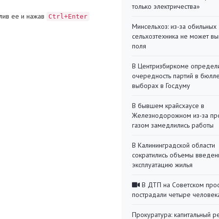
только электричества»
лив ее и нажав
Ctrl+Enter
Минсельхоз: из-за обильны
сельхозтехника не может вы
поля
В Центризбиркоме определ
очередность партий в бюлл
выборах в Госдуму
В бывшем крайсхаусе в
Железнодорожном из-за пр
газом замедлились работы
В Калининградской области
сократились объемы введен
эксплуатацию жилья
В ДТП на Советском про
пострадали четыре человек
Прокуратура: капитальный р