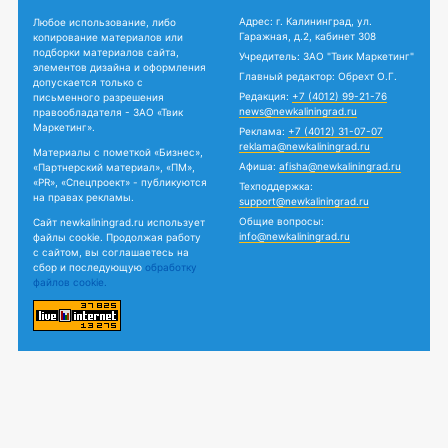
Адрес: г. Калининград, ул.
Любое использование, либо
Гаражная, д.2, кабинет 308
копирование материалов или
подборки материалов сайта,
Учредитель: ЗАО "Твик Маркетинг"
элементов дизайна и оформления
Главный редактор: Обрехт О.Г.
допускается только с
Редакция:
+7 (4012) 99-21-76
письменного разрешения
news@newkaliningrad.ru
правообладателя - ЗАО «Твик
Маркетинг».
Реклама:
+7 (4012) 31-07-07
reklama@newkaliningrad.ru
Материалы с пометкой «Бизнес»,
Афиша:
afisha@newkaliningrad.ru
«Партнерский материал», «ПМ»,
«PR», «Спецпроект» - публикуются
Техподдержка:
на правах рекламы.
support@newkaliningrad.ru
Общие вопросы:
Сайт newkaliningrad.ru использует
info@newkaliningrad.ru
файлы cookie. Продолжая работу
с сайтом, вы соглашаетесь на
сбор и последующую
обработку
файлов cookie.