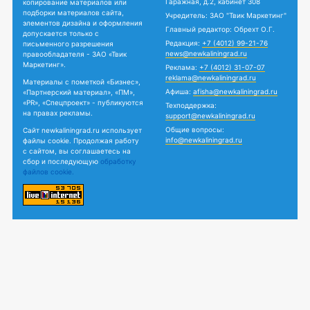
Гаражная, д.2, кабинет 308
копирование материалов или
подборки материалов сайта,
Учредитель: ЗАО "Твик Маркетинг"
элементов дизайна и оформления
Главный редактор: Обрехт О.Г.
допускается только с
Редакция:
+7 (4012) 99-21-76
письменного разрешения
news@newkaliningrad.ru
правообладателя - ЗАО «Твик
Маркетинг».
Реклама:
+7 (4012) 31-07-07
reklama@newkaliningrad.ru
Материалы с пометкой «Бизнес»,
Афиша:
afisha@newkaliningrad.ru
«Партнерский материал», «ПМ»,
«PR», «Спецпроект» - публикуются
Техподдержка:
на правах рекламы.
support@newkaliningrad.ru
Общие вопросы:
Сайт newkaliningrad.ru использует
info@newkaliningrad.ru
файлы cookie. Продолжая работу
с сайтом, вы соглашаетесь на
сбор и последующую
обработку
файлов cookie.