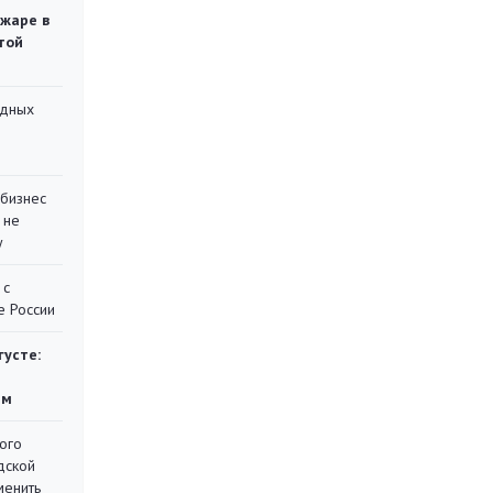
ожаре в
той
адных
 бизнес
 не
у
 с
е России
густе:
ям
ого
дской
менить