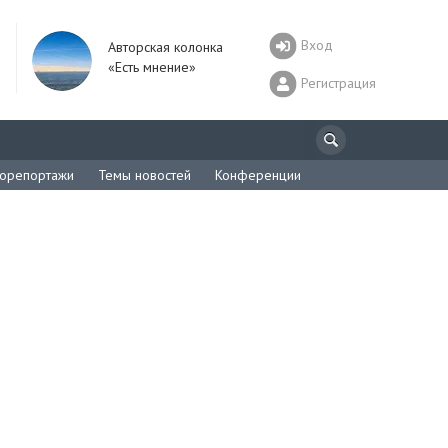
Вход
Авторская колонка
«Есть мнение»
Регистрация
орепортажи
Темы новостей
Конференции