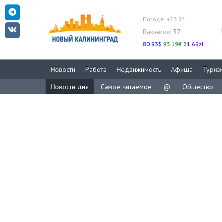
Погода:
+23.5°
Вакансии:
37
80.93$
93.19€
21.69zł
Новости
Работа
Недвижимость
Афиша
Туриз
Новости дня
Самое читаемое
@
Общество