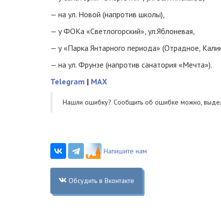
— на ул. Новой (напротив школы),
— у ФОКа «Светлогорский», ул.Яблоневая,
— у «Парка Янтарного периода» (Отрадное, Калин
— на ул. Фрунзе (напротив санатория «Мечта»).
Telegram
|
MAX
Нашли ошибку? Cообщить об ошибке можно, выде
Напишите нам
Обсудить в Вконтакте