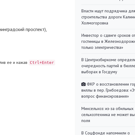
Власти ищут подрядчика дл
строительства дороги Калин
Холмогоровка
инградский проспект),
Инвестор о сдвиге сроков о
гостиницы в Железнодорожн
только электричества»
В Центризбиркоме определ
лив ее и нажав
Ctrl+Enter
очередность партий в бюлл
выборах в Госдуму
ФКР о восстановлении г
виллы в пер. Грибоедова: «Э
вопрос финансирования»
Минсельхоз: из-за обильны
сельхозтехника не может вы
поля
В Соцфонде напомнили о