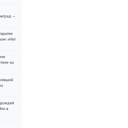
я
инград —
ткрытия
ом: «Нет
или
етене на
оревшей
то
х дождей
йти в