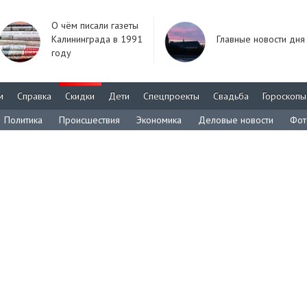
О чём писали газеты
Калининграда в 1991
Главные новости дня
году
м
Справка
Скидки
Дети
Спецпроекты
Свадьба
Гороскопы
Политика
Происшествия
Экономика
Деловые новости
Фот