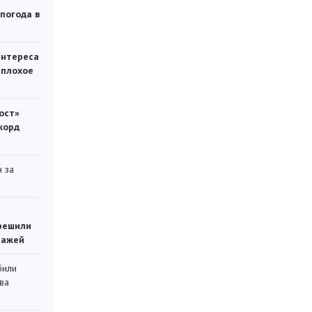
 погода в
интереса
 плохое
ост»
корд
 за
решили
тажей
били
ва