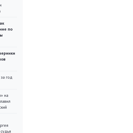
м
а
ак
ние по
ты
черинки
мов
 за год
в» на
главил
ский
ергея
 судья