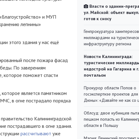
Власти о здании-прегр
ул. Майской: объект выкуп
«Благоустройство» и МУП
готов к сносу
хранению лепнины»
Генпрокуратура заинтересов
миллиардами на туристичес
ции этого здания у нас ещё
инфраструктуру региона
Новости Калининграда:
ированный после пожара фасад
туристические миллиарды
обеды. По заверениям
недострой на Гагарина и 
е, которое поможет спасти
почтальон
Прокурор области Попов о
 которое является памятником
госэкспертизе проектов для
МЧС, в огне пострадало порядка
Дюны»: «Давайте не как со
Облсуд: двое кубинцев пыта
о правительство Калининградской
пешком попасть из Калинин
области в Польшу
ие пострадавшего в огне здания.
нструкции
рассчитывают
уже
Мэрия: Ленинский проспект 