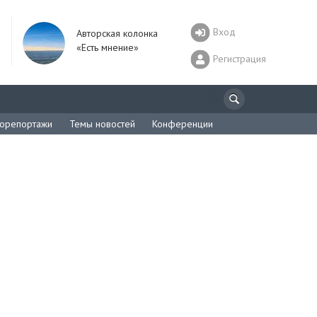
Вход
Авторская колонка
«Есть мнение»
Регистрация
орепортажи
Темы новостей
Конференции