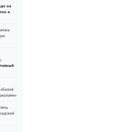
аде на
лен и
алась
кую
,
главный
 «Белой
 школами»
лись
градской
у