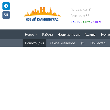
Погода:
+16.4°
Вакансии:
38
82.17$
94.84€
22.01zł
Новости
Работа
Недвижимость
Афиша
Туриз
Новости дня
Самое читаемое
@
Общество