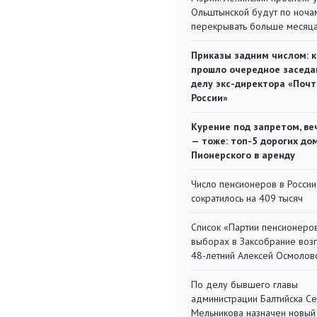
Ольштынской будут по ноча
перекрывать больше месяц
Приказы задним числом: к
прошло очередное заседа
делу экс-директора «Поч
России»
Курение под запретом, ве
— тоже: топ-5 дорогих до
Пионерского в аренду
Число пенсионеров в России
сократилось на 409 тысяч
Список «Партии пенсионеро
выборах в Заксобрание воз
48-летний Алексей Осмолов
По делу бывшего главы
администрации Балтийска С
Мельникова назначен новый