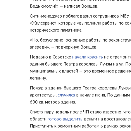
Ведь смогли!» — написал Воищев.
Сити-менеджер поблагодарил сотрудников МБУ 
«Жилсервис», которые «выполнили работы по со
исторического памятника.
«Но, безусловно, основные работы по реконструк
впереди», — подчеркнул Воищев.
Недавно в Советске
начали красить
не отремонт
здания бывшего Театра королевы Луизы на ул. П
муниципальных властей — это временное решени
лепнину.
Пожар в здании бывшего Театра королевы Луизы,
архитектуры,
случился
в начале июня, По данным 
600 кв. метров здания.
Спустя пару недель после ЧП стало известно, чт
области
готово выделить
деньги на восстановлен
Приступить к ремонтным работам в рамках реко