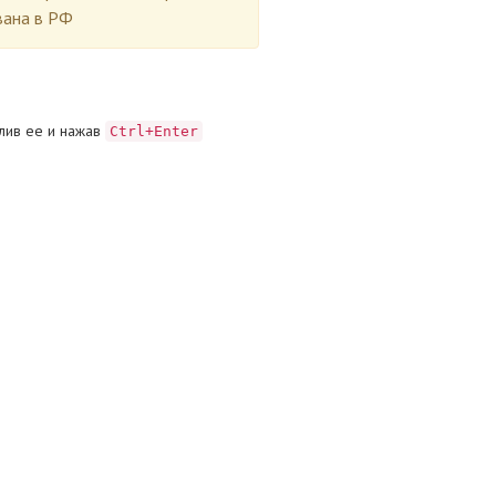
вана в РФ
лив ее и нажав
Ctrl+Enter