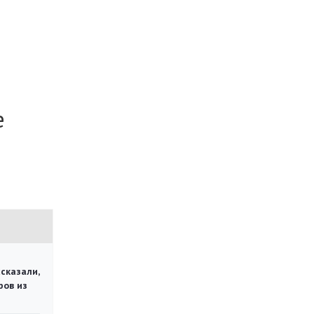
е
сказали,
ров из