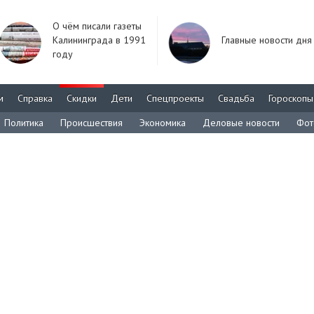
О чём писали газеты
Калининграда в 1991
Главные новости дня
году
м
Справка
Скидки
Дети
Спецпроекты
Свадьба
Гороскопы
Политика
Происшествия
Экономика
Деловые новости
Фот