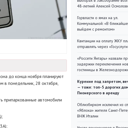
выборах в Заксобрание воз
48-летний Алексей Осмолов
Горвласти о ямах на ул.
Коммунальной: «В ближайш
выйдем с ремонтом»
Квитанции на оплату ЖКУ п
отправлять через «Госуслуги
«Россети Янтарь» назвали п
задержки переключения но
гостиницы в Железнодорож
йона до конца ноября планируют
Курение под запретом, ве
м в понедельник, 28 октября,
— тоже: топ-5 дорогих до
Пионерского в аренду
ать припаркованные автомобили
Облизбирком исключил из с
«Яблока» жителя Санкт-Пете
);
ВНЖ Италии
3А);
Число пенсионеров в России