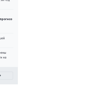
 прогноз
шей
рены
ти на