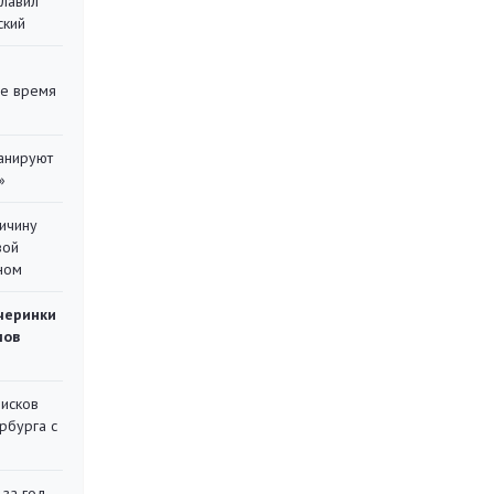
главил
ский
ее время
ланируют
»
ричину
вой
ном
черинки
мов
писков
рбурга с
 за год