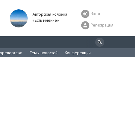
Вход
Авторская колонка
«Есть мнение»
Регистрация
орепортажи
Темы новостей
Конференции