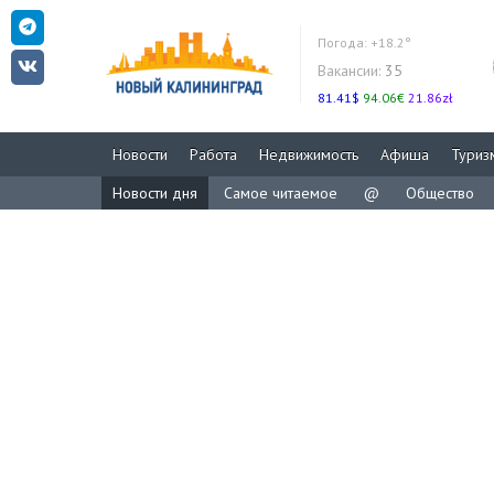
Погода:
+18.2°
Вакансии:
35
81.41$
94.06€
21.86zł
Новости
Работа
Недвижимость
Афиша
Туриз
Новости дня
Самое читаемое
@
Общество