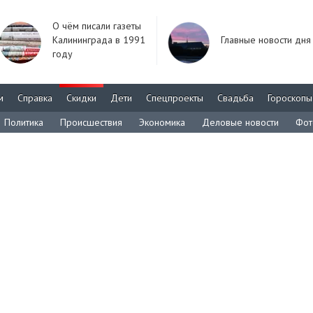
О чём писали газеты
Калининграда в 1991
Главные новости дня
году
м
Справка
Скидки
Дети
Спецпроекты
Свадьба
Гороскопы
Политика
Происшествия
Экономика
Деловые новости
Фот