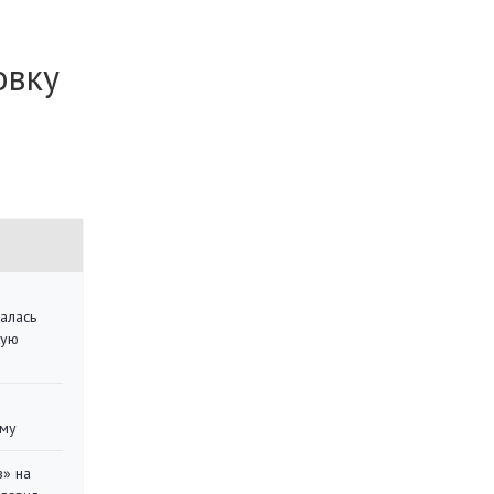
овку
алась
кую
уму
в» на