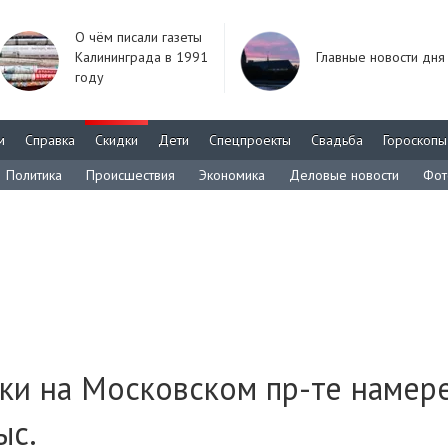
О чём писали газеты
Калининграда в 1991
Главные новости дня
году
м
Справка
Скидки
Дети
Спецпроекты
Свадьба
Гороскопы
Политика
Происшествия
Экономика
Деловые новости
Фот
тки на Московском пр-те намер
ыс.