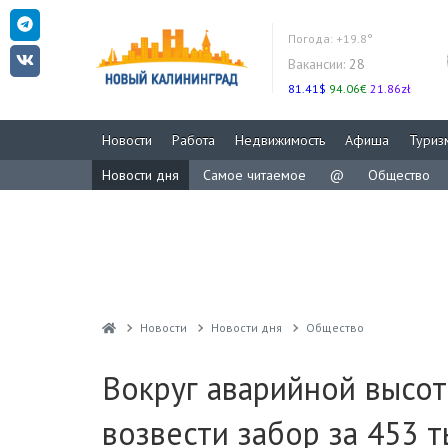
Погода:
+19.8°
Вакансии:
28
81.41$
94.06€
21.86zł
Новости
Работа
Недвижимость
Афиша
Туриз
Новости дня
Самое читаемое
@
Общество
Новости
Новости дня
Общество
Вокруг аварийной высо
возвести забор за 453 т