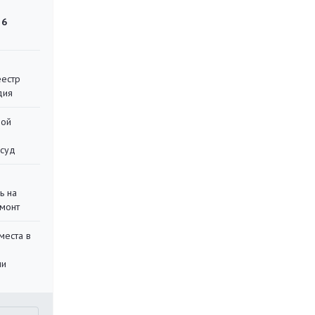
 6
еестр
дия
ной
 суд
ь на
монт
места в
ли