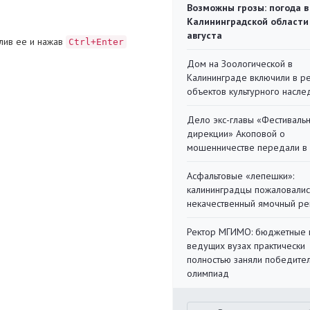
Возможны грозы: погода в
Калининградской области
августа
лив ее и нажав
Ctrl+Enter
Дом на Зоологической в
Калининграде включили в р
объектов культурного насле
Дело экс-главы «Фестиваль
дирекции» Акоповой о
мошенничестве передали в
Асфальтовые «лепешки»:
калининградцы пожаловалис
некачественный ямочный ре
Ректор МГИМО: бюджетные 
ведущих вузах практически
полностью заняли победите
олимпиад