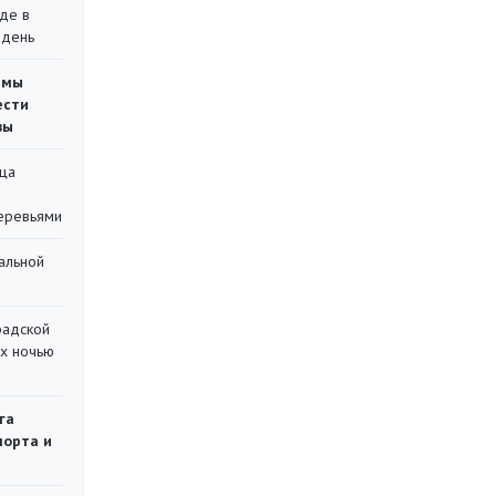
де в
 день
емы
ести
вы
ца
еревьями
альной
радской
их ночью
га
порта и