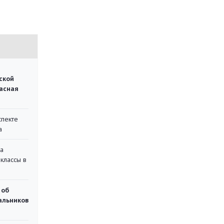
ской
асная
спекте
а
на
классы в
 об
чальников