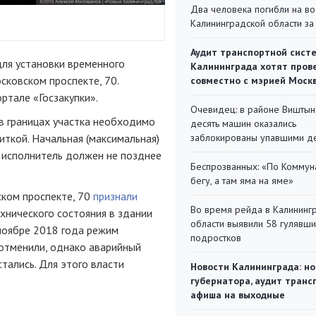
Два человека погибли на во
Калининградской области за
Аудит транспортной сист
ля установки временного
Калининграда хотят пров
сковском проспекте, 70.
совместно с мэрией Моск
ртале «Госзакупки».
Очевидец: в районе Виштын
в границах участка необходимо
десять машин оказались
иткой. Начальная (максимальная)
заблокированы упавшими д
ы исполнитель должен не позднее
Беспрозванных: «По Коммун
бегу, а там яма на яме»
ком проспекте, 70
признали
Во время рейда в Калининг
ехнического состояния в здании
области выявили 58 гулявш
ноябре 2018 года режим
подростков
 отменили, однако аварийный
тались. Для этого власти
Новости Калининграда: но
губернатора, аудит транс
афиша на выходные