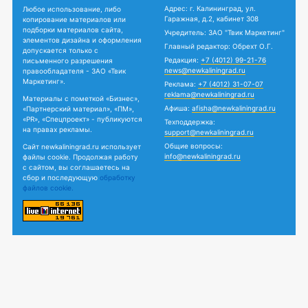
Адрес: г. Калининград, ул.
Любое использование, либо
Гаражная, д.2, кабинет 308
копирование материалов или
подборки материалов сайта,
Учредитель: ЗАО "Твик Маркетинг"
элементов дизайна и оформления
Главный редактор: Обрехт О.Г.
допускается только с
Редакция:
+7 (4012) 99-21-76
письменного разрешения
news@newkaliningrad.ru
правообладателя - ЗАО «Твик
Маркетинг».
Реклама:
+7 (4012) 31-07-07
reklama@newkaliningrad.ru
Материалы с пометкой «Бизнес»,
Афиша:
afisha@newkaliningrad.ru
«Партнерский материал», «ПМ»,
«PR», «Спецпроект» - публикуются
Техподдержка:
на правах рекламы.
support@newkaliningrad.ru
Общие вопросы:
Сайт newkaliningrad.ru использует
info@newkaliningrad.ru
файлы cookie. Продолжая работу
с сайтом, вы соглашаетесь на
сбор и последующую
обработку
файлов cookie.