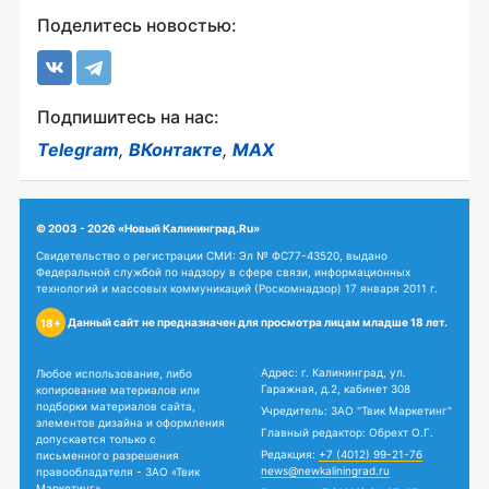
Поделитесь новостью:
Подпишитесь на нас:
Telegram
,
ВКонтакте
,
MAX
© 2003 - 2026 «Новый Калининград.Ru»
Свидетельство о регистрации СМИ: Эл № ФС77-43520, выдано
Федеральной службой по надзору в сфере связи, информационных
технологий и массовых коммуникаций (Роскомнадзор) 17 января 2011 г.
Данный сайт не предназначен для просмотра лицам младше 18 лет.
18+
Адрес: г. Калининград, ул.
Любое использование, либо
Гаражная, д.2, кабинет 308
копирование материалов или
подборки материалов сайта,
Учредитель: ЗАО "Твик Маркетинг"
элементов дизайна и оформления
Главный редактор: Обрехт О.Г.
допускается только с
Редакция:
+7 (4012) 99-21-76
письменного разрешения
news@newkaliningrad.ru
правообладателя - ЗАО «Твик
Маркетинг».