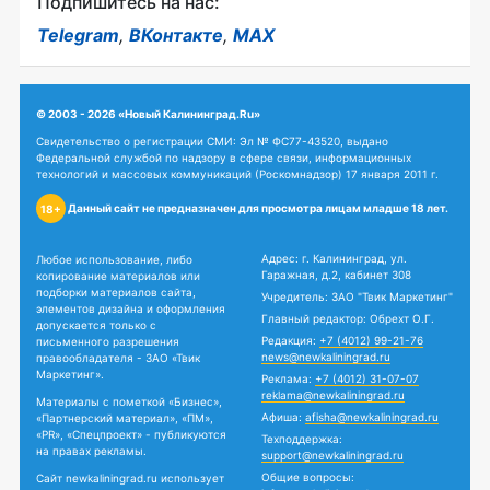
Подпишитесь на нас:
Telegram
,
ВКонтакте
,
MAX
© 2003 - 2026 «Новый Калининград.Ru»
Свидетельство о регистрации СМИ: Эл № ФС77-43520, выдано
Федеральной службой по надзору в сфере связи, информационных
технологий и массовых коммуникаций (Роскомнадзор) 17 января 2011 г.
Данный сайт не предназначен для просмотра лицам младше 18 лет.
18+
Адрес: г. Калининград, ул.
Любое использование, либо
Гаражная, д.2, кабинет 308
копирование материалов или
подборки материалов сайта,
Учредитель: ЗАО "Твик Маркетинг"
элементов дизайна и оформления
Главный редактор: Обрехт О.Г.
допускается только с
Редакция:
+7 (4012) 99-21-76
письменного разрешения
news@newkaliningrad.ru
правообладателя - ЗАО «Твик
Маркетинг».
Реклама:
+7 (4012) 31-07-07
reklama@newkaliningrad.ru
Материалы с пометкой «Бизнес»,
Афиша:
afisha@newkaliningrad.ru
«Партнерский материал», «ПМ»,
«PR», «Спецпроект» - публикуются
Техподдержка:
на правах рекламы.
support@newkaliningrad.ru
Общие вопросы:
Сайт newkaliningrad.ru использует