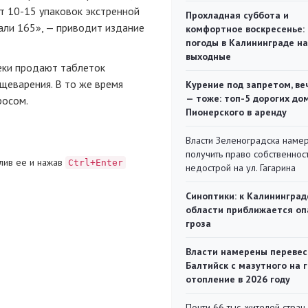
т 10-15 упаковок экстренной
Прохладная суббота и
али 165», — приводит издание
комфортное воскресенье:
погоды в Калининграде на
выходные
еки продают таблеток
щеварения. В то же время
Курение под запретом, ве
— тоже: топ-5 дорогих до
росом.
Пионерского в аренду
Власти Зеленоградска наме
получить право собственнос
лив ее и нажав
Ctrl+Enter
недострой на ул. Гагарина
Синоптики: к Калининград
области приближается оп
гроза
Власти намерены перевес
Балтийск с мазутного на 
отопление в 2026 году
Почти 66 тыс. жителей стран