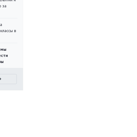
ю за
на
классы в
емы
ести
вы