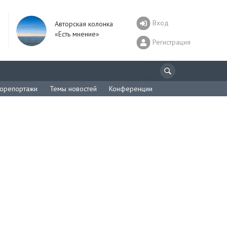
Вход
Авторская колонка
«Есть мнение»
Регистрация
орепортажи
Темы новостей
Конференции