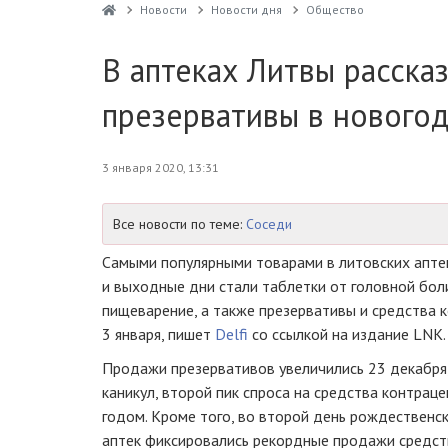
Новости
Новости дня
Общество
В аптеках Литвы расска
презервативы в нового
3 января 2020, 13:31
Все новости по теме:
Соседи
Самыми популярными товарами в литовских апте
и выходные дни стали таблетки от головной бол
пищеварение, а также презервативы и средства к
3 января, пишет
Delfi
со ссылкой на издание LNK.
Продажи презервативов увеличились 23 декабря
каникул, второй пик спроса на средства контрац
годом. Кроме того, во второй день рождественск
аптек фиксировались рекордные продажи средств