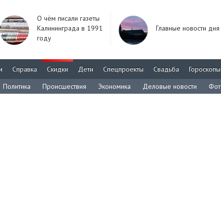
О чём писали газеты
Калининграда в 1991
Главные новости дня
году
м
Справка
Скидки
Дети
Спецпроекты
Свадьба
Гороскопы
Политика
Происшествия
Экономика
Деловые новости
Фот