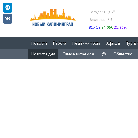
Погода:
+19.3°
Вакансии:
33
81.41$
94.06€
21.86zł
Новости
Работа
Недвижимость
Афиша
Туриз
Новости дня
Самое читаемое
@
Общество