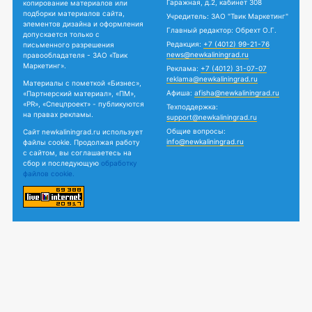
Гаражная, д.2, кабинет 308
копирование материалов или
подборки материалов сайта,
Учредитель: ЗАО "Твик Маркетинг"
элементов дизайна и оформления
Главный редактор: Обрехт О.Г.
допускается только с
Редакция:
+7 (4012) 99-21-76
письменного разрешения
news@newkaliningrad.ru
правообладателя - ЗАО «Твик
Маркетинг».
Реклама:
+7 (4012) 31-07-07
reklama@newkaliningrad.ru
Материалы с пометкой «Бизнес»,
Афиша:
afisha@newkaliningrad.ru
«Партнерский материал», «ПМ»,
«PR», «Спецпроект» - публикуются
Техподдержка:
на правах рекламы.
support@newkaliningrad.ru
Общие вопросы:
Сайт newkaliningrad.ru использует
info@newkaliningrad.ru
файлы cookie. Продолжая работу
с сайтом, вы соглашаетесь на
сбор и последующую
обработку
файлов cookie.