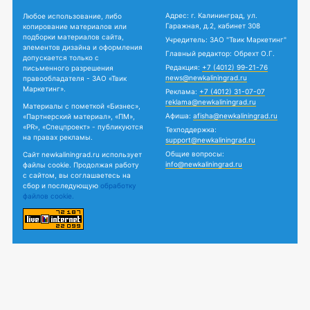
Адрес: г. Калининград, ул.
Любое использование, либо
Гаражная, д.2, кабинет 308
копирование материалов или
подборки материалов сайта,
Учредитель: ЗАО "Твик Маркетинг"
элементов дизайна и оформления
Главный редактор: Обрехт О.Г.
допускается только с
Редакция:
+7 (4012) 99-21-76
письменного разрешения
news@newkaliningrad.ru
правообладателя - ЗАО «Твик
Маркетинг».
Реклама:
+7 (4012) 31-07-07
reklama@newkaliningrad.ru
Материалы с пометкой «Бизнес»,
Афиша:
afisha@newkaliningrad.ru
«Партнерский материал», «ПМ»,
«PR», «Спецпроект» - публикуются
Техподдержка:
на правах рекламы.
support@newkaliningrad.ru
Общие вопросы:
Сайт newkaliningrad.ru использует
info@newkaliningrad.ru
файлы cookie. Продолжая работу
с сайтом, вы соглашаетесь на
сбор и последующую
обработку
файлов cookie.