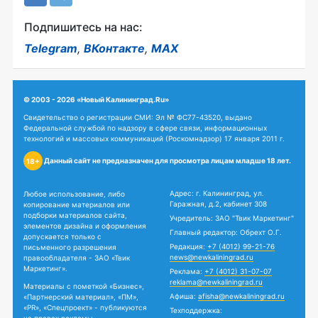
Подпишитесь на нас:
Telegram
,
ВКонтакте
,
MAX
© 2003 - 2026 «Новый Калининград.Ru»
Свидетельство о регистрации СМИ: Эл № ФС77-43520, выдано
Федеральной службой по надзору в сфере связи, информационных
технологий и массовых коммуникаций (Роскомнадзор) 17 января 2011 г.
Данный сайт не предназначен для просмотра лицам младше 18 лет.
18+
Адрес: г. Калининград, ул.
Любое использование, либо
Гаражная, д.2, кабинет 308
копирование материалов или
подборки материалов сайта,
Учредитель: ЗАО "Твик Маркетинг"
элементов дизайна и оформления
Главный редактор: Обрехт О.Г.
допускается только с
Редакция:
+7 (4012) 99-21-76
письменного разрешения
news@newkaliningrad.ru
правообладателя - ЗАО «Твик
Маркетинг».
Реклама:
+7 (4012) 31-07-07
reklama@newkaliningrad.ru
Материалы с пометкой «Бизнес»,
Афиша:
afisha@newkaliningrad.ru
«Партнерский материал», «ПМ»,
«PR», «Спецпроект» - публикуются
Техподдержка: